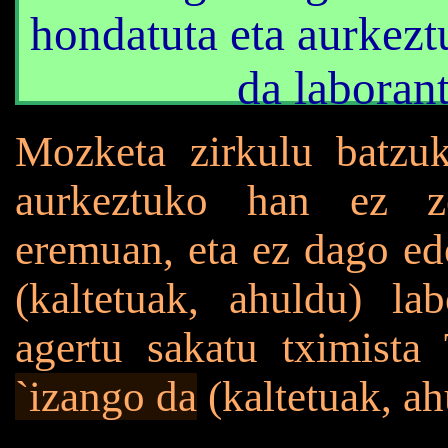
hondatuta eta
aurkezt
da
laboran
Mozketa zirkulu batzuk
aurkeztuko han ez z
eremuan, eta ez dago e
(kaltetuak, ahuldu) l
agertu sakatu tximista
`izango da
(kaltetuak, ahu