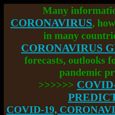
Many informati
CORONAVIRUS
, how
in many countri
CORONAVIRUS 
forecasts, outlooks f
pandemic pr
COVID
>>>>>>
PREDIC
COVID-19, CORONAVIR