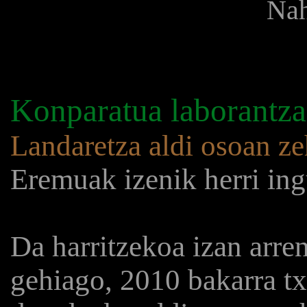
Nah
Konparatua laborantza
Landaretza aldi osoan ze
Eremuak izenik herri ing
Da harritzekoa izan arren
gehiago, 2010 bakarra tx