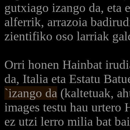
gutxiago izango da, eta 
alferrik, arrazoia badiru
zientifiko oso larriak ga
Orri honen Hainbat irud
da, Italia eta Estatu Bat
`izango da
(kaltetuak, ah
images testu hau urtero 
ez utzi lerro milia bat b