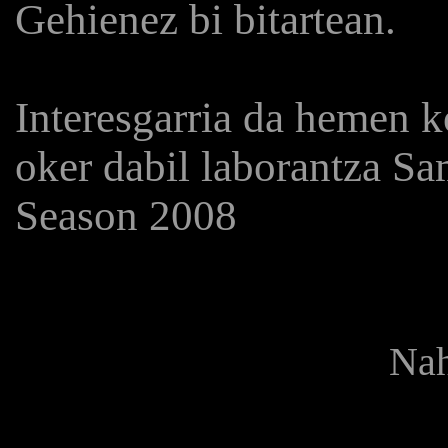
Gehienez bi bitartean.
Interesgarria da hemen k
oker dabil laborantza Sa
Season 2008
Nah