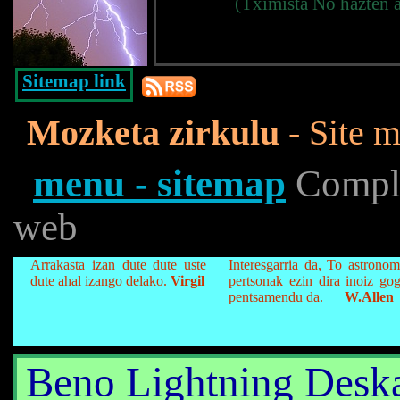
(Tximista No hazten a
Sitemap link
Mozketa zirkulu
- Site m
menu - sitemap
Complet
web
Arrakasta izan dute dute uste
Interesgarria da, To astrono
dute ahal izango delako.
Virgil
pertsonak ezin dira inoiz g
pentsamendu da.
W.Allen
Beno Lightning Deska