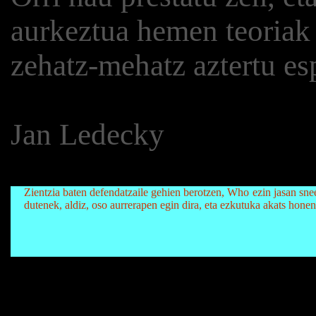
aurkeztua hemen teoriak 
zehatz-mehatz aztertu es
Jan Ledecky
Zientzia baten defendatzaile gehien berotzen, Who ezin jasan sne
dutenek, aldiz, oso aurrerapen egin dira, eta ezkutuka akats honen 