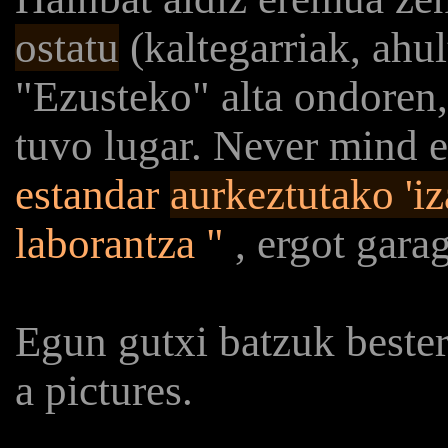
ostatu
(kaltegarriak, ahul
"Ezusteko" alta ondoren,
tuvo lugar. Never mind e
estandar
aurkeztutako 'i
laborantza "
, ergot gara
Egun gutxi batzuk bester
a pictures.