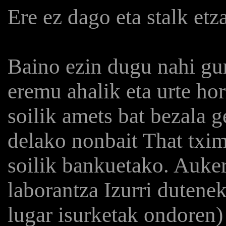
Ere ez dago eta stalk etz
Baino ezin dugu nahi gu
eremu ahalik eta urte hor
soilik amets bat bezala 
delako nonbait That txim
soilik bankuetako. Auker
laborantza Izurri dutene
lugar isurketak ondoren)