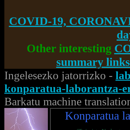
COVID-19, CORONAVI
da
Other interesting
CO
summary links
Ingelesezko jatorrizko -
la
konparatua-laborantza-er
Barkatu machine translatio
Konparatua l