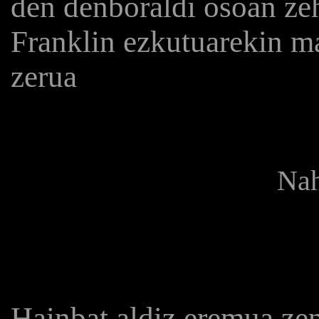
den denboraldi osoan ze
Franklin ezkutuarekin ma
zerua
Nah
Hainbat aldiz eremua zen