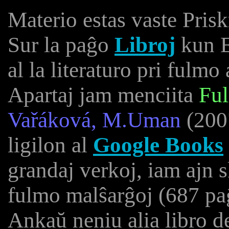
Materio estas vaste Priskr
Sur la paĝo
Libroj
kun E
al la literaturo pri fulmo 
Apartaj jam menciita
Ful
Vařáková, M.Uman
(200
ligilon al
Google Books
grandaj verkoj, iam ajn s
fulmo malŝarĝoj (687 paĝ
Ankaŭ neniu alia libro 