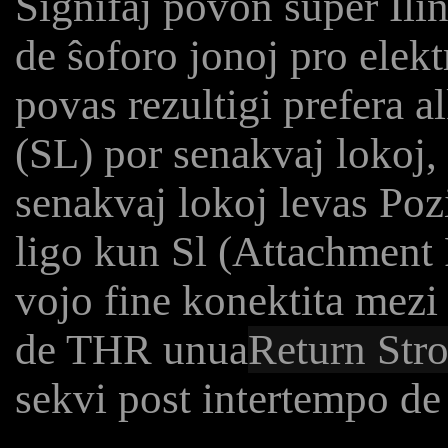
Signifaj povon super Ili
de ŝoforo jonoj pro elek
povas rezultigi prefera 
(SL) por senakvaj lokoj, t
senakvaj lokoj levas Poz
ligo kun Sl (Attachment 
vojo fine konektita mezi
de THR unua
Return Str
sekvi post intertempo de 