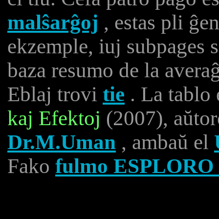
malŝarĝoj
, estas pli ĝe
ekzemple, iuj subpages 
baza resumo de la averaĝ
Eblaj trovi
tie
. La tablo 
kaj Efektoj
(2007), aŭto
Dr.M.Uman
, ambaŭ el
Fako
fulmo ESPLORO