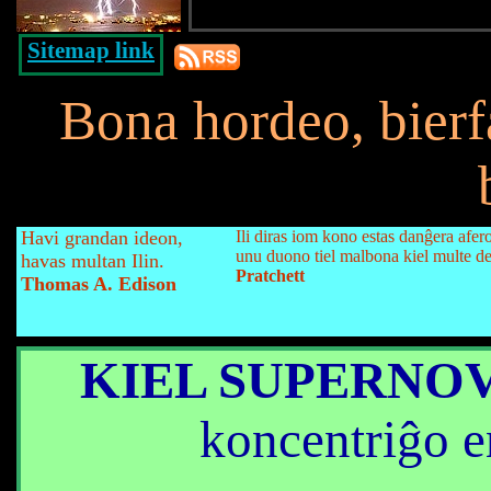
Sitemap link
Bona hordeo, bierf
Havi grandan ideon,
Ili diras iom kono estas danĝera afero
unu duono tiel malbona kiel multe d
havas multan Ilin.
Pratchett
Thomas A. Edison
KIEL SUPERNOV
koncentriĝo e