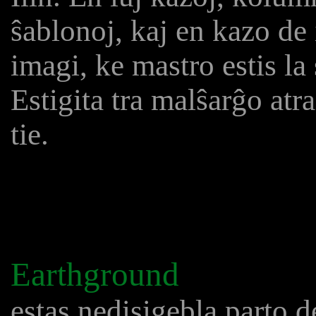
ŝablonoj, kaj en kazo de 
imagi, ke mastro estis l
Estigita tra malŝarĝo atr
tie.
Earthground
estas nedisigebla parto d