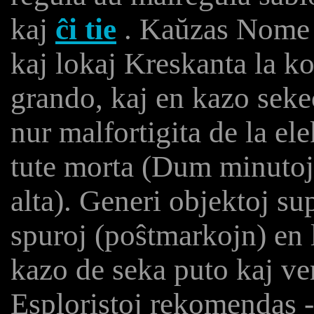
kaj
ĉi tie
. Kaŭzas Nome e
kaj lokaj Kreskanta la k
grando, kaj en kazo sekec
nur malfortigita de la ele
tute morta (Dum minutoj
alta). Generi objektoj sup
spuroj (poŝtmarkojn) en 
kazo de seka puto kaj ve
Esploristoj rekomendas -