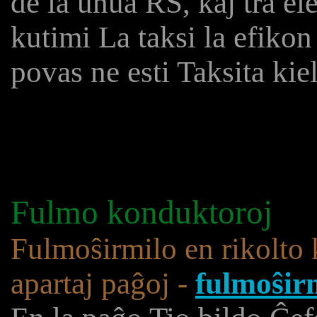
de la unua RS, kaj tra e
kutimi La taksi la efiko
povas ne esti Taksita ki
Fulmo konduktoroj
Fulmoŝirmilo en rikolto
apartaj paĝoj -
fulmoŝir