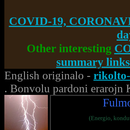
COVID-19, CORONAVI
da
Other interesting
CO
summary links
English originalo -
rikolto
. Bonvolu pardoni erarojn 
Fulmo
(Energio, kondut