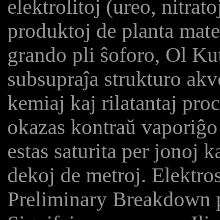
elektrolitoj (ureo, nitrat
produktoj de planta mater
grando pli ŝoforo, Ol Ku
subsupraĵa strukturo akv
kemiaj kaj rilatantaj pro
okazas kontraŭ vaporiĝo 
estas saturita per jonoj k
dekoj de metroj. Elektro
Preliminary Breakdown p