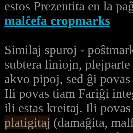
estos Prezentita en la p
malĉefa cropmarks
Similaj spuroj - poŝtmar
subtera liniojn, plejparte
akvo pipoj, sed ĝi povas e
Ili povas tiam Fariĝi int
ili estas kreitaj. Ili pov
platigitaj
(damaĝita, malfo