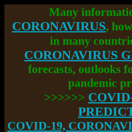
Many informati
CORONAVIRUS
, how
in many countri
CORONAVIRUS 
forecasts, outlooks f
pandemic pr
COVID
>>>>>>
PREDIC
COVID-19, CORONAVIR