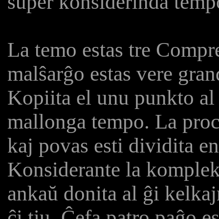
super konsiderinda tempo
La temo estas tre Compr
malŝarĝo estas vere gran
Kopiita el unu punkto al 
mallonga tempo. La proc
kaj povas esti dividita e
Konsiderante la kompleks
ankaŭ donita al ĝi kelkaj
ĉi tiu. Ĉefa patro paĝo e