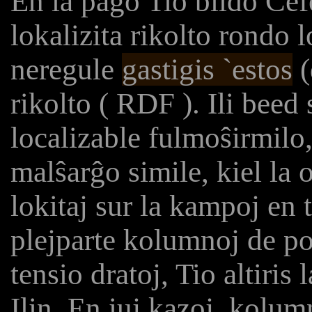
En la paĝo Tio bildo Ĉe
lokalizita rikolto rondo 
neregule
gastigis `estos
(
rikolto (
RDF
). Ili beed
localizable fulmoŝirmilo,
malŝarĝo simile, kiel la 
lokitaj sur la kampoj en t
plejparte kolumnoj de po
tensio dratoj, Tio altiris 
Ilin. En iuj kazoj, kolum