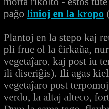
morta rikolto - estos tut
paĝo
linioj en la kropo
(
Plantoj en la stepo kaj r
pli frue ol la ĉirkaŭa, n
vegetaĵaro, kaj post iu 
ili diseriĝis). Ili agas k
vegetaĵaro post terpomo
verdo, la altaj alteco, f
Dum la sama tago, flavbr