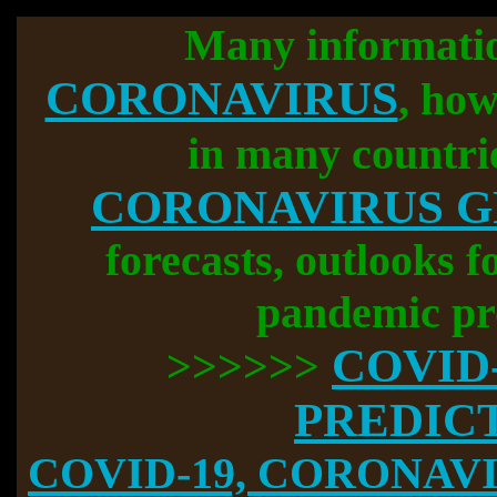
Many informati
CORONAVIRUS
, how
in many countri
CORONAVIRUS 
forecasts, outlooks f
pandemic pr
COVID
>>>>>>
PREDIC
COVID-19, CORONAVIR