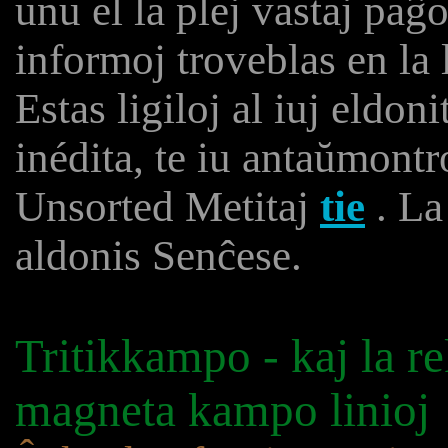
unu el la plej vastaj pa
informoj troveblas en la 
Estas ligiloj al iuj eldon
inédita, te iu antaŭmontr
Unsorted Metitaj
tie
. La
aldonis Senĉese.
Tritikkampo - kaj la r
magneta kampo linioj