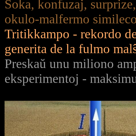
Ŝoka, konfuzaj, surprize,
okulo-malfermo similec
Tritikkampo - rekordo d
generita de la fulmo mal
Preskaŭ unu miliono amp
eksperimentoj - maksimu