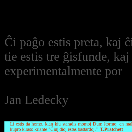
Ĉi paĝo estis preta, kaj ĉ
tie estis tre ĝisfunde, k
experimentalmente por
Jan Ledecky
Li estis tia homo, kian kiu staradis montoj Dum ŝtormoj en ma
kupro kiraso kriante "Ĉiuj dioj estas bastardoj."
T.Pratchett