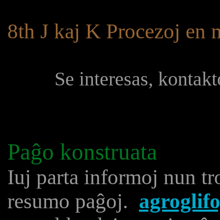
8th J kaj K Procezoj en 
Se interesas, kontak
Paĝo konstruata
Iuj parta informoj nun t
resumo paĝoj.
agroglif