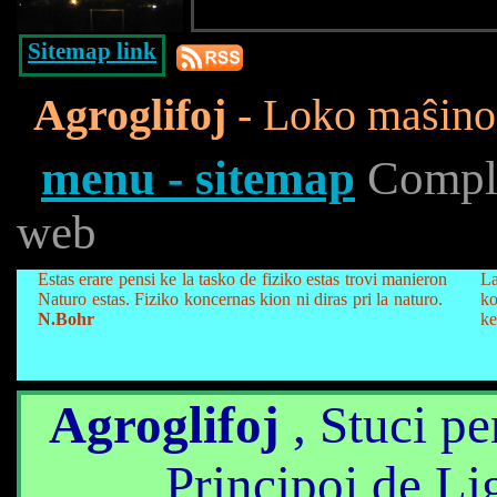
Sitemap link
Agroglifoj
- Loko maŝino-
menu - sitemap
Complet
web
Estas erare pensi ke la tasko de fiziko estas trovi manieron
La
Naturo estas. Fiziko koncernas kion ni diras pri la naturo.
ko
N.Bohr
ke
Agroglifoj
, Stuci pe
Principoj de Li