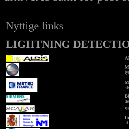
Nyttige links
LIGHTNING DETECTI
A
M
ly
M
af
B
de
S
In
af