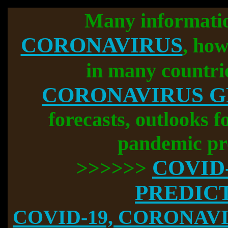
Many informati
CORONAVIRUS
, how
in many countri
CORONAVIRUS 
forecasts, outlooks f
pandemic pr
COVID
>>>>>>
PREDIC
COVID-19, CORONAVIR