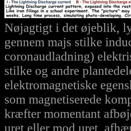
Nøjagtigt i det øjeblik,
gennem majs stilke induc
coronaudladning) elektri
stilke og andre plantede
elektromagnetiske egens
som magnetiserede kompa
kræfter momentant afbøj
uret eller mod uret, afhæn