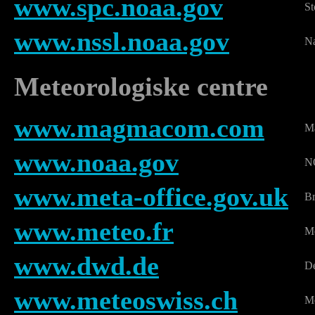
www.spc.noaa.gov
St
www.nssl.noaa.gov
Na
Meteorologiske centre
www.magmacom.com
Ma
www.noaa.gov
NO
www.meta-office.gov.uk
Br
www.meteo.fr
M
www.dwd.de
De
www.meteoswiss.ch
M