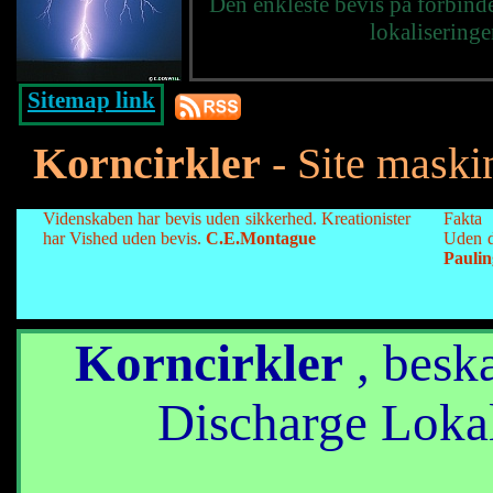
Den enkleste bevis på forbin
lokaliseringe
Sitemap link
Korncirkler
- Site maski
Videnskaben har bevis uden sikkerhed. Kreationister
Fakta 
har Vished uden bevis.
C.E.Montague
Uden d
Paulin
Korncirkler
, beskæ
Discharge Lokal