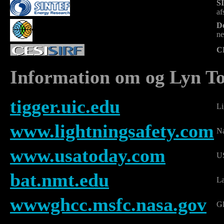
S
af
De
ne
C
Information om og Lyn T
tigger.uic.edu
Li
www.lightningsafety.com
Na
www.usatoday.com
US
bat.nmt.edu
La
wwwghcc.msfc.nasa.gov
Gl