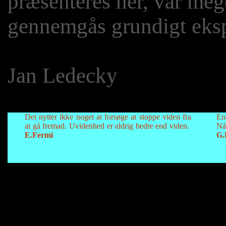
præsenteres her, var meg
gennemgås grundigt eksp
Jan Ledecky
Det nytter ikke noget at forsøge at stoppe viden fra
En 
at gå fremad. Uvidenhed er aldrig bedre end viden.
Nå
E.Fermi
G.