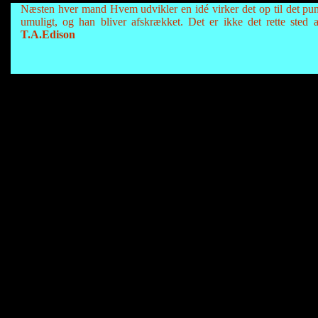
Næsten hver mand Hvem udvikler en idé virker det op til det pun
umuligt, og han bliver afskrækket. Det er ikke det rette sted 
T.A.Edison