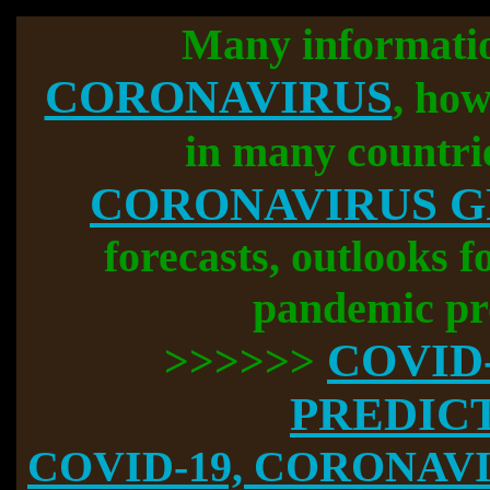
Many informati
CORONAVIRUS
, how
in many countri
CORONAVIRUS 
forecasts, outlooks f
pandemic pr
COVID
>>>>>>
PREDIC
COVID-19, CORONAVIR