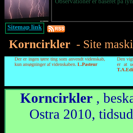
Observationer er baseret på ly
Sitemap link
Korncirkler
- Site maski
Der er ingen tørre ting som anvendt videnskab,
Den vigt
kun ansøgninger af videnskaben.
L.Pasteur
er at u
T.A.Edi
Korncirkler
, beskæ
Ostra 2010, tidsu