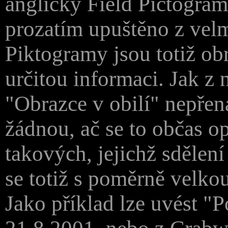
anglicky Field Pictograms
prozatím upuštěno z vel
Piktogramy jsou totiž obr
určitou informaci. Jak z 
"Obrazce v obilí" nepřen
žádnou, ač se to občas o
takových, jejichž sdělení
se totiž s poměrně velkou
Jako příklad lze uvést "P