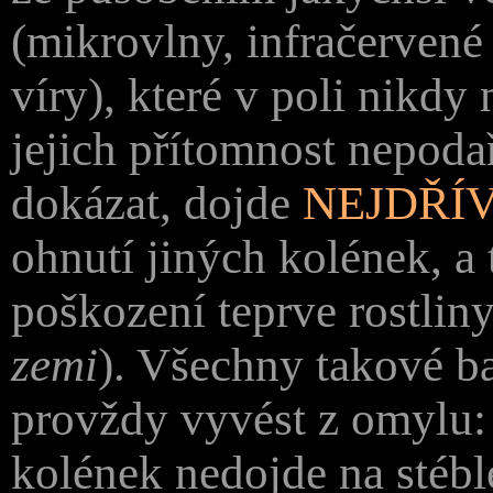
(mikrovlny, infračervené 
víry), které v poli nikdy 
jejich přítomnost nepoda
dokázat, dojde
NEJDŘÍ
ohnutí jiných kolének, a
poškození teprve rostlin
zemi
). Všechny takové ba
provždy vyvést z omylu:
kolének nedojde na stébl