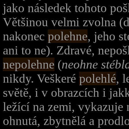
jako následek tohoto poš
Většinou velmi zvolna (d
nakonec
polehne
, jeho s
ani to ne). Zdravé, nepo
nepolehne
(
neohne stébl
nikdy. Veškeré
polehlé
, 
světě, i v obrazcích i ja
ležící na zemi, vykazuje 
ohnutá, zbytnělá a prodl