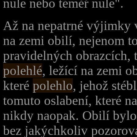
nule nebo téměř nule".
Až na nepatrné výjimky 
na zemi obilí, nejenom to
pravidelných obrazcích,
polehlé
, ležící na zemi ob
které
polehlo
, jehož stéb
tomuto oslabení, které n
nikdy naopak. Obilí byl
bez jakýchkoliv pozorova