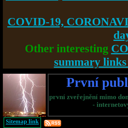
COVID-19, CORONAVIR
da
Other interesting
CO
summary links 
První publ
první zveřejnění mimo do
- internetov
Sitemap link