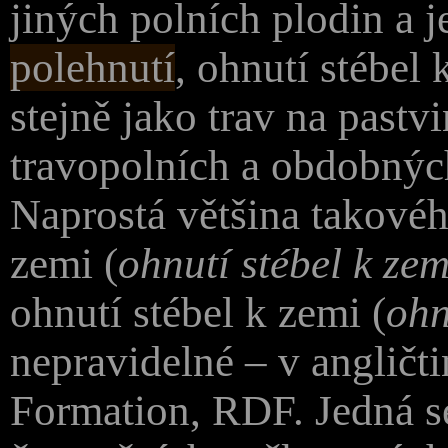
jiných polních plodin a j
polehnutí
, ohnutí stébel 
stejně jako trav na pastv
travopolních a obdobnýc
Naprostá většina takové
zemi (
ohnutí stébel k zem
ohnutí stébel k zemi (
ohn
nepravidelné – v angli
Formation,
RDF
. Jedná 