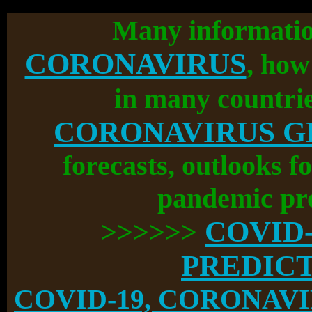
Many informati
CORONAVIRUS
, how
in many countrie
CORONAVIRUS G
forecasts, outlooks f
pandemic pro
COVID
>>>>>>
PREDIC
COVID-19, CORONAVIRU