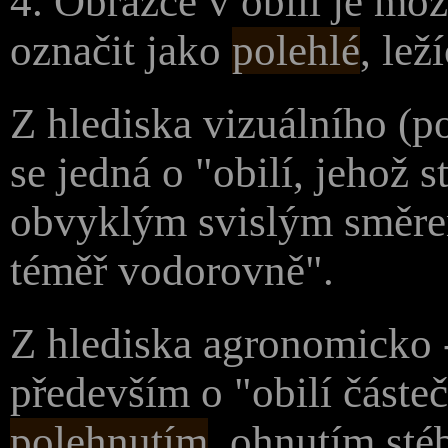
4. Obrazce v obilí je mo
označit jako
polehlé
, lež
Z hlediska vizuálního (p
se jedná o "obilí, jehož s
obvyklým svislým směrem
téměř vodorovně".
Z hlediska agronomicko 
především o "obilí část
polehnutím
, ohnutím sté