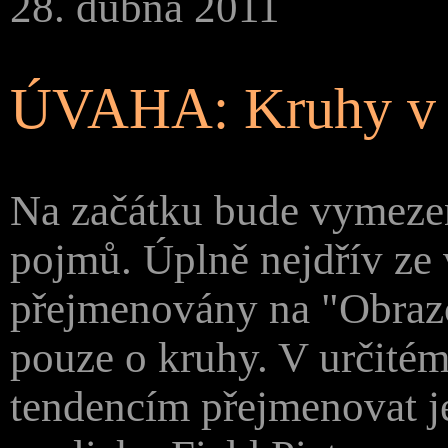
28. dubna 2011
ÚVAHA: Kruhy v o
Na začátku bude vymeze
pojmů. Úplně nejdřív ze
přejmenovány na "Obrazce
pouze o kruhy. V určité
tendencím přejmenovat j