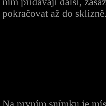
nim přidávají další, zas
pokračovat až do sklizně
Na prvním snímku je míst