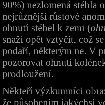
90%) nezlomená stébla o
nejrůznější růstové anom
ohnutí stébel k zemi (
ohn
snaží opět vztyčit, což 
podaří, některým ne. V 
pozorovat ohnutí kolének
prodloužení.
Někteří výzkumníci obraz
že působením jakýchsi ve