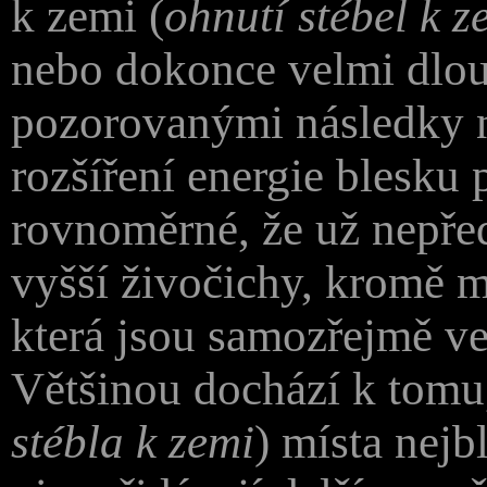
k zemi (
ohnutí stébel k z
nebo dokonce velmi dlouh
pozorovanými následky n
rozšíření energie blesku 
rovnoměrné, že už nepřed
vyšší živočichy, kromě m
která jsou samozřejmě v
Většinou dochází k tomu
stébla k zemi
) místa nejb