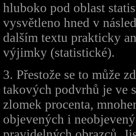
hluboko pod oblast statis
vysvětleno hned v násled
dalším textu prakticky a
výjimky (statistické).
3. Přestože se to může 
takových podvrhů je ve s
zlomek procenta, mnohem
objevených i neobjevený
pravidelných obrazců. J