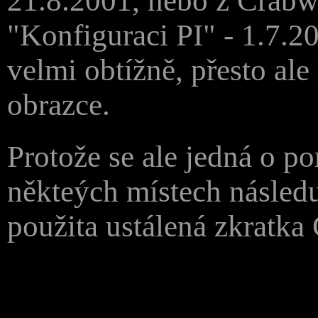
21.8.2001, nebo z Crabw
"Konfiguraci PI" - 1.7.20
velmi obtížně, přesto ale
obrazce.
Protože se ale jedná o p
někteých místech následu
použita ustálená zkratka 