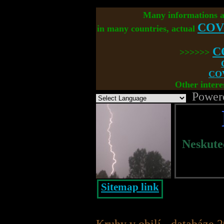
Many informations 
COV
in many countries, actual
C
>>>>>>
COV
Other intere
Power
Neskute
Sitemap link