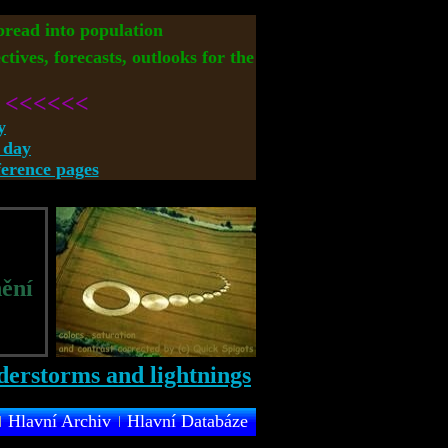
spread into population
ctives, forecasts, outlooks for the
<<<<<<
y
 day
rence pages
ění
Hlavní Archiv
Hlavní Databáze