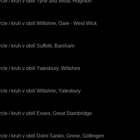
rcle / kruh v obilí Tyne and Wear, Hoghton
rcle / kruh v obilí Wiltshire, Oare - West Wick
rcle / kruh v obilí Suffolk, Barsham
cle / kruh v obilí Yatesbury, Wiltshire
cle / kruh v obilí Wiltshire, Yatesbury
rcle / kruh v obilí Essex, Great Stambridge
rcle / kruh v obilí Dolní Sasko, Grone, Göttingen