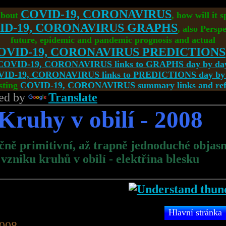
COVID-19, CORONAVIRUS
about
, how will it 
ID-19, CORONAVIRUS GRAPHS
, also Perspe
future, epidemic and pandemic prognosis and actual
OVID-19, CORONAVIRUS PREDICTIONS
COVID-19, CORONAVIRUS links to GRAPHS day by da
ID-19, CORONAVIRUS links to PREDICTIONS day by
sting
COVID-19, CORONAVIRUS summary links and refe
ed by
Translate
Kruhy v obilí - 2008
čně primitivní, až trapně
jednoduché objasn
vzniku kruhů v obilí - elektřina blesku
Hlavní stránka