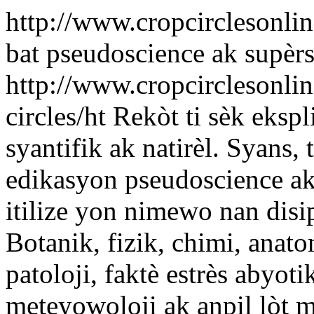
http://www.cropcirclesonl
bat pseudoscience ak supèrs
http://www.cropcirclesonlin
circles/ht
Rekòt ti sèk eksp
syantifik ak natirèl. Syans,
edikasyon pseudoscience a
itilize yon nimewo nan disip
Botanik, fizik, chimi, anato
patoloji, faktè estrès abyoti
meteyowoloji ak anpil lòt 