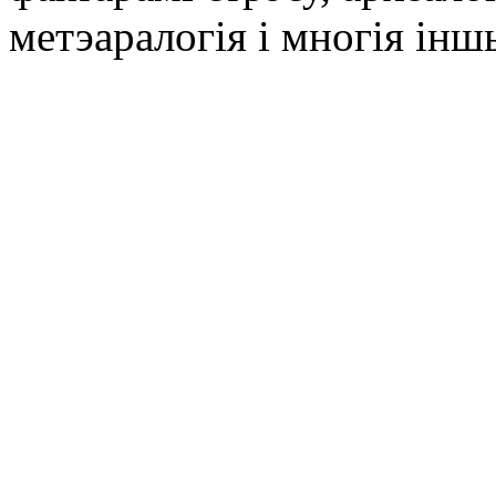
метэаралогія і многія інш