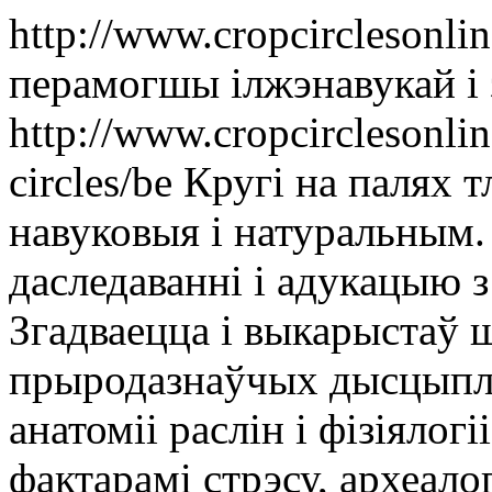
http://www.cropcirclesonl
перамогшы ілжэнавукай і 
http://www.cropcirclesonlin
circles/be
Кругі на палях т
навуковыя і натуральным. 
даследаванні і адукацыю з
Згадваецца і выкарыстаў 
прыродазнаўчых дысцыплін -
анатоміі раслін і фізіялогі
фактарамі стрэсу, археалог