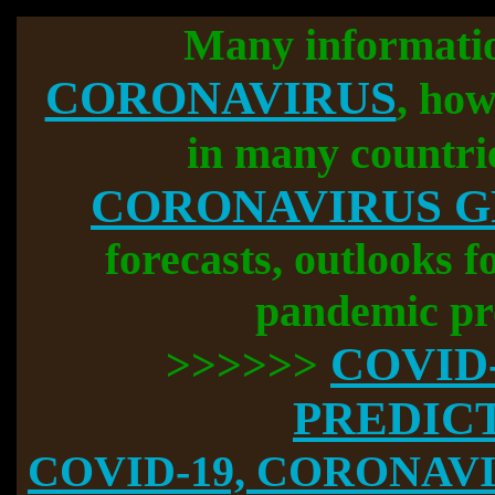
Many informati
CORONAVIRUS
, how
in many countri
CORONAVIRUS 
forecasts, outlooks f
pandemic pr
COVID
>>>>>>
PREDIC
COVID-19, CORONAVIR