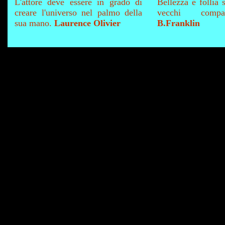
L'attore deve essere in grado di
Bellezza e follia 
creare l'universo nel palmo della
vecchi compag
sua mano.
Laurence Olivier
B.Franklin