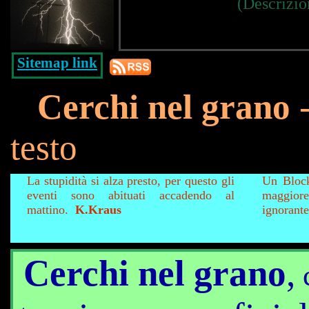
(Descrizio
Sitemap link
Cerchi nel grano
testo
La stupidità si alza presto, per questo gli
Un Bloc
eventi sono abituati accadendo al
maggior
mattino.
K.Kraus
ignorante
Cerchi nel grano
,
c