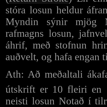
stóra losun heldur áfra
Myndin sýnir mjög M
rafmagns losun, jafnve
áhrif, með stofnun hrin
auðvelt, og hafa engan t
Ath: Að meðaltali ákafa
útskrift er 10 fleiri en
neisti losun Notað í til