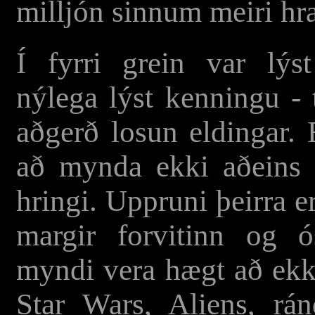
milljón sinnum meiri hr
Í fyrri grein var lýs
nýlega lýst kenningu - 
aðgerð losun eldingar. 
að mynda ekki aðeins 
hringi. Uppruni þeirra e
margir forvitinn og ó
myndi vera hægt að ekki
Star Wars, Aliens, ránd