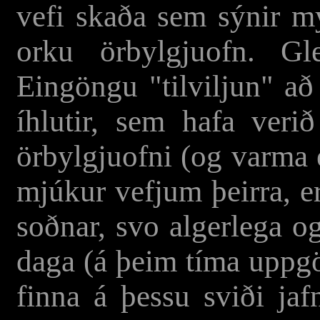
vefi skaða sem sýnir 
orku örbylgjuofn. G
Eingöngu "tilviljun" að
íhlutir, sem hafa veri
örbylgjuofni (og varma 
mjúkur vefjum þeirra, e
soðnar, svo algerlega o
daga (á þeim tíma uppgö
finna á þessu sviði jaf