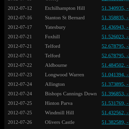
2012-07-12
Etchilhampton Hill
51.340935, 
2012-07-16
Stanton St Bernard
51.358835, 
2012-07-17
Yatesbury
51.436943, 
2012-07-21
Foxhill
51.526023, 
2012-07-21
Telford
52.678795, 
2012-07-21
Telford
52.678795, 
2012-07-22
Aldbourne
51.484502, 
2012-07-23
Longwood Warren
51.041394, 
2012-07-24
Allington
51.373895, 
2012-07-24
Bishops Cannings Down
51.396853, 
2012-07-25
Hinton Parva
51.531769, 
2012-07-25
Windmill Hill
51.432562, 
2012-07-26
Olivers Castle
51.382589, 