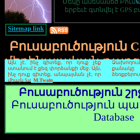
Մեկը ամենամեծ Բուսա
երբեւէ գտնվել է GPS
Sitemap link
Բուսաբուծություն Ci
մեքենայական թարգ
Այն չէ, ինչ գիտեք, որ դուք չեք
Ձախողու
ստանում է քեզ փորձանքի մեջ. Այն,
քանակ
ինչ դուք գիտեք, անպայման չէ, որ
ձեռքբերու
միայն Sat
M.Twain
Բուսաբուծություն շ
Բուսաբուծություն պա
Database