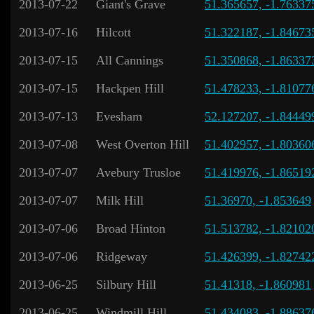
2013-07-22
Giant's Grave
51.365657, -1.76337
2013-07-16
Hilcott
51.322187, -1.84673
2013-07-15
All Cannings
51.350868, -1.86337
2013-07-15
Hackpen Hill
51.478233, -1.81077
2013-07-13
Evesham
52.127207, -1.84449
2013-07-08
West Overton Hill
51.402957, -1.80360
2013-07-07
Avebury Trusloe
51.419976, -1.86519
2013-07-07
Milk Hill
51.36970, -1.853649
2013-07-06
Broad Hinton
51.513782, -1.82102
2013-07-06
Ridgeway
51.426399, -1.82742
2013-06-25
Silbury Hill
51.41318, -1.860981
2013-06-25
Windmill Hill
51.434083, -1.88637