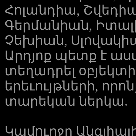
Հոլանդիա, Շվեդիա
Գերմանիան, Իտալ
Չեխիան, Սլովակիա
Արդյոք պետք է ա
տեղադրել օբյեկտի
երեւույթների, որ
տարեկան ներկա.
Կամուրջը Անգլիայ