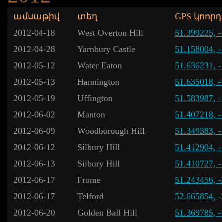
ամսաթիվ
տեղ
GPS կոոր
2012-04-18
West Overton Hill
51.399225, 
2012-04-28
Yarnbury Castle
51.158004, 
2012-05-12
Water Eaton
51.636231, 
2012-05-13
Hannington
51.635018, 
2012-05-19
Uffington
51.583987, 
2012-06-02
Manton
51.407218, 
2012-06-09
Woodborough Hill
51.349383, 
2012-06-12
Silbury Hill
51.412904, 
2012-06-13
Silbury Hill
51.410727, 
2012-06-17
Frome
51.243456, 
2012-06-17
Telford
52.665854, 
2012-06-20
Golden Ball Hill
51.369785, 