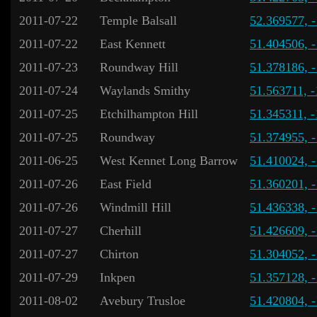
2011-07-22
Temple Balsall
52.369577, 
2011-07-22
East Kennett
51.404506, 
2011-07-23
Roundway Hill
51.378186, 
2011-07-24
Waylands Smithy
51.563711, 
2011-07-25
Etchilhampton Hill
51.345311, 
2011-07-25
Roundway
51.374955, 
2011-06-25
West Kennet Long Barrow
51.410024, 
2011-07-26
East Field
51.360201, 
2011-07-26
Windmill Hill
51.436338, 
2011-07-27
Cherhill
51.426609, 
2011-07-27
Chirton
51.304052, 
2011-07-29
Inkpen
51.357128, 
2011-08-02
Avebury Trusloe
51.420804, 