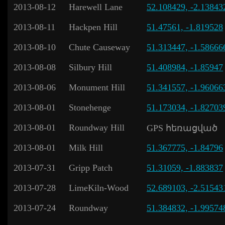
2013-08-12
Harewell Lane
52.108429, -2.13843
2013-08-11
Hackpen Hill
51.47561, -1.819528
2013-08-10
Chute Causeway
51.313447, -1.58666
2013-08-08
Silbury Hill
51.408984, -1.85947
2013-08-06
Monument Hill
51.341557, -1.96066
2013-08-01
Stonehenge
51.173034, -1.82703
2013-08-01
Roundway Hill
GPS հեռացված
2013-08-01
Milk Hill
51.367775, -1.84796
2013-07-31
Gripp Patch
51.31059, -1.883837
2013-07-28
LimeKiln-Wood
52.689103, -2.51543
2013-07-24
Roundway
51.384832, -1.99574