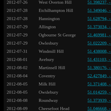
2012-07-26
West Overton Hill
51.398237, 
2012-07-28
Etchilhampton Hill
51.349046, 
2012-07-28
Hannington
51.628794, 
2012-07-29
Allington
51.373034, 
2012-07-29
Ogbourne St George
51.469981, 
2012-07-29
Owlesbury
51.022209, 
2012-07-31
Windmill Hill
51.438008, 
2012-08-01
Avebury
51.431103, 
2012-08-02
Martinsell Hill
51.380176, 
2012-08-04
Coventry
52.427849, 
2012-08-05
Milk Hill
51.371408, 
2012-08-05
Owslebury
51.014259, 
2012-08-08
Roundway
51.373939, 
2012-08-09
Cheesefoot Head
51.046668, 