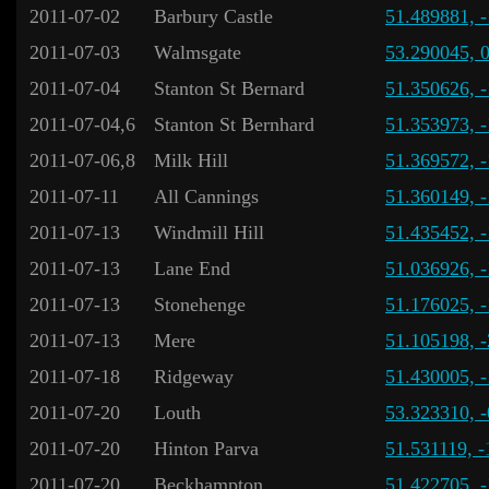
2011-07-02
Barbury Castle
51.489881, 
2011-07-03
Walmsgate
53.290045, 
2011-07-04
Stanton St Bernard
51.350626, 
2011-07-04,6
Stanton St Bernhard
51.353973, -
2011-07-06,8
Milk Hill
51.369572, 
2011-07-11
All Cannings
51.360149, 
2011-07-13
Windmill Hill
51.435452, 
2011-07-13
Lane End
51.036926, 
2011-07-13
Stonehenge
51.176025, 
2011-07-13
Mere
51.105198, 
2011-07-18
Ridgeway
51.430005, 
2011-07-20
Louth
53.323310, 
2011-07-20
Hinton Parva
51.531119, 
2011-07-20
Beckhampton
51.422705, 