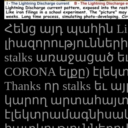
Հենց այդ պահին Lig
լիազորություններ
stalks առաջացած եւ 
CORONA ելքը) էլե
Thanks որ stalks եւ 
կարող արտահայտ
էլեկտրամագնիսա