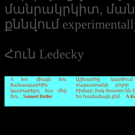
մանրակրկիտ, ման
քննվում experimental
Հուն Ledecky
A hen միայն ձու
Աշխարհը կարծու
ճանապարհին
Հայաստանի բոլոր b
կատարելու եւս մեկ
հիմար, իսկ Brunettes են
ձու.
Samuel Butler
ես համաձայն չեմ.
A.Ko