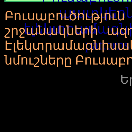
պատկերն
Բուսաբուծություն
էլեկտրամագն
շրջանակների ազդ
patterns
Էլեկտրամագնիսա
նմուշները Բուսաբո
Ե