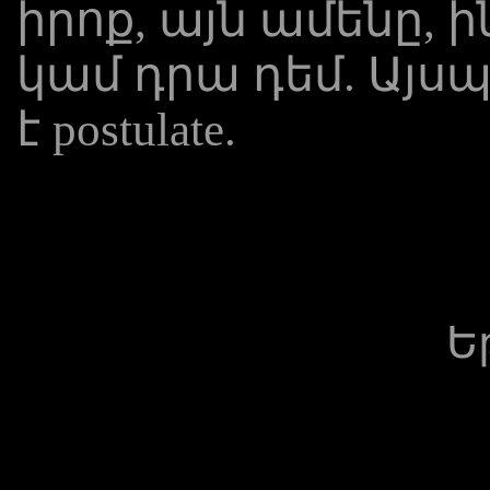
իրոք, այն ամենը, ի
կամ դրա դեմ. Այսպե
է postulate.
Ե