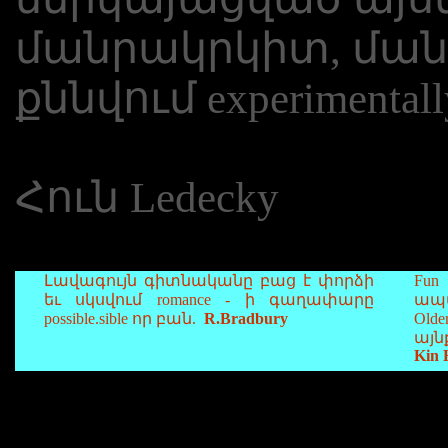
մանրակրկիտ, ման
քննվում experimental
Հուն Ledecky
Լավագույն գիտնականը բաց է փորձի
Fu
եւ սկսվում romance - ի գաղափարը
ապ
possible.sible որ բան.
R.Bradbury
Ol
այն
Kin 