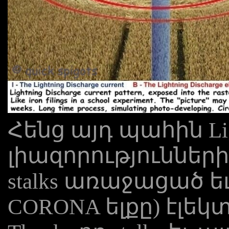
Հենց այդ պահին Lig
լիազորություններ
stalks առաջացած եւ 
CORONA ելքը) էլե