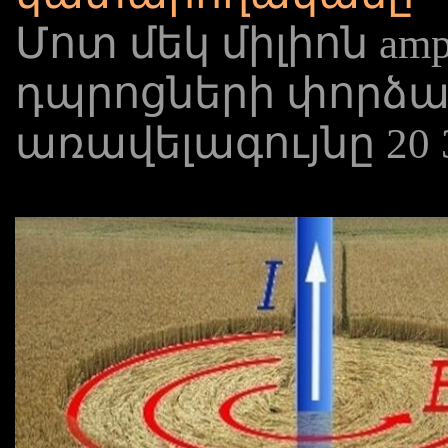
Մոտ մեկ միլիոն amp
դպրոցների փորձար
առավելագույնը 20 3