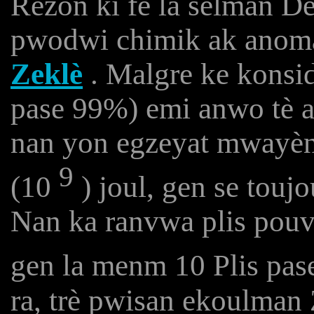
Rezon ki fè la sèlman De
pwodwi chimik ak anoma
Zeklè
. Malgre ke konside
pase 99%) emi anwo tè a
nan yon egzeyat mwayèn 
9
(10
) joul, gen se toujo
Nan ka ranvwa plis pouvw
gen la menm 10 Plis pa
ra, trè pwisan ekoulman 