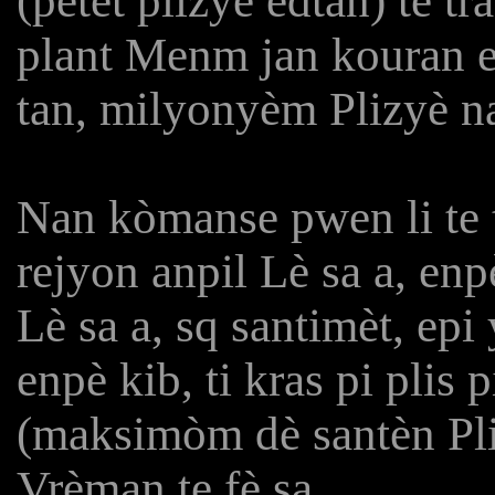
(petèt plizyè èdtan) te 
plant Menm jan kouran el
tan, milyonyèm Plizyè n
Nan kòmanse pwen li te 
rejyon anpil Lè sa a, en
Lè sa a, sq santimèt, epi
enpè kib, ti kras pi plis 
(maksimòm dè santèn Pli
Vrèman te fè sa.