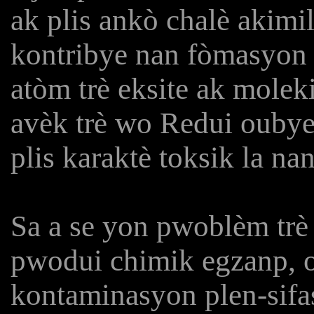
ak plis ankò chalè akimi
kontribye nan fòmasyon a
atòm trè eksite ak molek
avèk trè wo Redui oubyen
plis karaktè toksik la nan
Sa a se yon pwoblèm trè
pwodui chimik egzanp, o
kontaminasyon plen-sifas