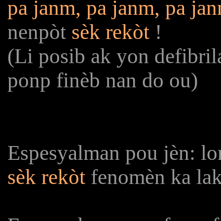
pa janm, pa janm, pa ja
nenpòt
sèk rekòt
!
(Li posib ak yon defibri
ponp finèb nan do ou)
Espesyalman pou jèn: lo
sèk rekòt
fenomèn ka lak