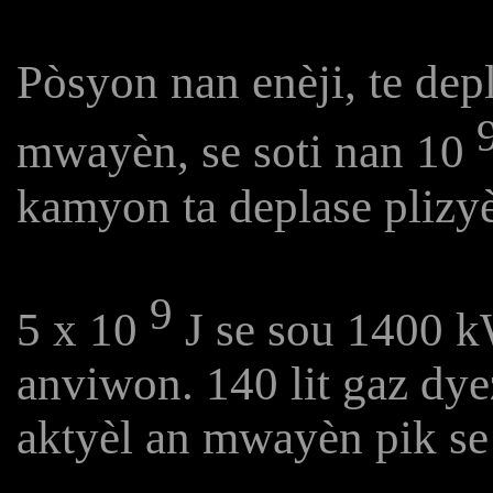
Pòsyon nan enèji, te dep
mwayèn, se soti nan 10
kamyon ta deplase plizyè
9
5 x 10
J se sou 1400 k
anviwon. 140 lit gaz dye
aktyèl an mwayèn pik se