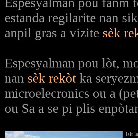
Espesyalman pou fanm fèti
estanda regilarite nan s
anpil gras a vizite
sèk re
Espesyalman pou lòt, mou
nan
sèk rekòt
ka seryezm
microelecronics ou a
ou Sa a se pi plis enpòt
Isit 