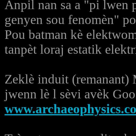
Anpil nan sa a "pi lwen
genyen sou fenomèn" pos
Pou batman kè elektwom
tanpèt loraj estatik elektr
Zeklè induit (remanant)
jwenn lè l sèvi avèk Goo
www.archaeophysics.c