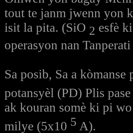
tout te janm jwenn yon 
isit la pita. (SiO
esfè ki
2
operasyon nan Tanperati 
Sa posib, Sa a kòmanse 
potansyèl (PD) Plis pase
ak kouran somè ki pi wo
5
milye (5x10
A).