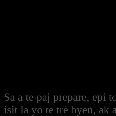
Sa a te paj prepare, epi t
isit la yo te trè byen, a