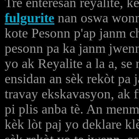
Trè enteresan reyalite, 
fulgurite
nan oswa wonn t
kote Pesonn p'ap janm c
pesonn pa ka janm jwen
yo ak Reyalite a la a, s
ensidan an sèk rekòt pa
travay ekskavasyon, ak 
pi plis anba tè. An menm
kèk lòt paj yo deklare kl