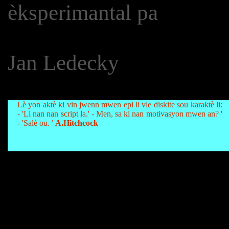
èksperimantal pa
Jan Ledecky
Lè yon aktè ki vin jwenn mwen epi li vle diskite sou karaktè li:
- 'Li nan nan script la.' - Men, sa ki nan motivasyon mwen an? '
- 'Salè ou.
' A.Hitchcock