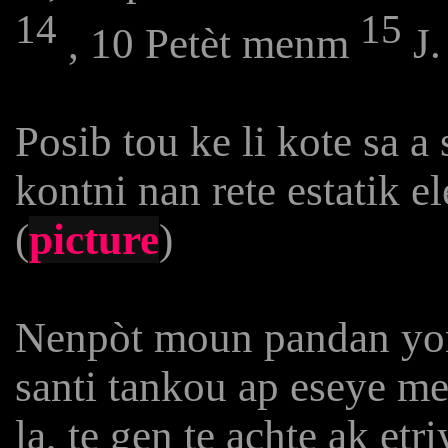
14
15
, 10 Petèt menm
J.
Posib tou ke li kote sa a
kontni nan rete estatik el
(
picture
)
Nenpòt moun pandan yon t
santi tankou ap eseye me
la, te gen te achte ak etriy