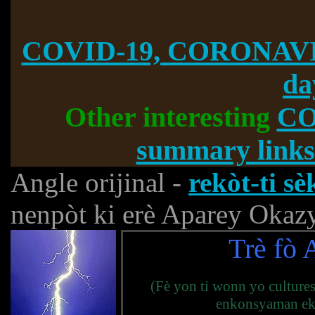
COVID-19, CORONAVI
da
Other interesting
CO
summary links
Angle orijinal -
rekòt-ti s
nenpòt ki erè Aparey Okaz
Trè fò 
(Fè yon ti wonn yo cultures
enkonsyaman ek