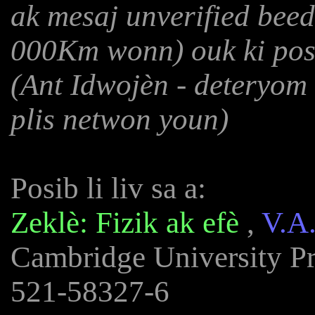
ak mesaj unverified beed
000Km wonn) ouk ki posib
(Ant Idwojèn - deteryom
plis netwon youn)
Posib li liv sa a:
Zeklè: Fizik ak efè
,
V.A
Cambridge University Pr
521-58327-6