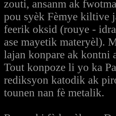
zouti, ansanm ak fwotman
pou syèk Fèmye kiltive ja
feerik oksid (rouye - idr
ase mayetik materyèl). Men
lajan konpare ak kontni a
Tout konpoze li yo ka P
rediksyon katodik ak pir
tounen nan fè metalik.