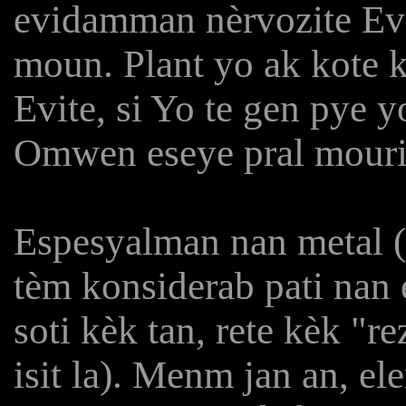
evidamman nèrvozite Evi
moun. Plant yo ak kote k
Evite, si Yo te gen pye 
Omwen eseye pral mour
Espesyalman nan metal (f
tèm konsiderab pati nan e
soti kèk tan, rete kèk "r
isit la). Menm jan an, el