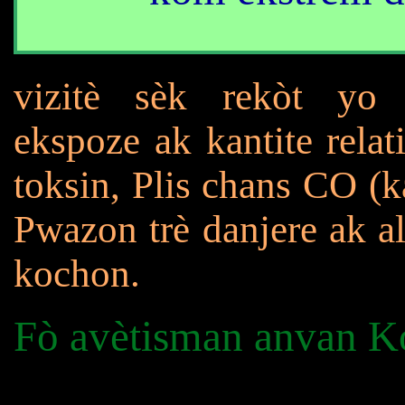
vizitè sèk rekòt yo 
ekspoze ak kantite rel
toksin, Plis chans CO (
Pwazon trè danjere ak al
kochon.
Fò avètisman anvan Ko