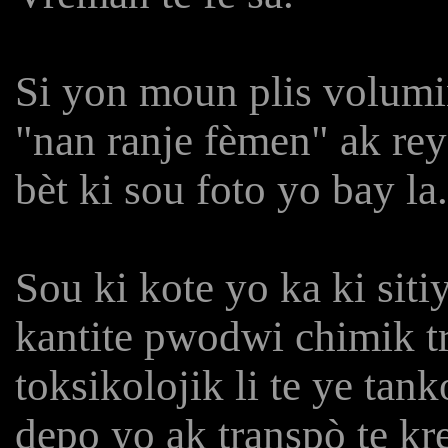
Si yon moun plis volumi
"nan ranje fèmen" ak rey
bèt ki sou foto yo bay la.
Sou ki kote yo ka ki sit
kantite pwodwi chimik tr
toksikolojik li te ye tan
depo yo ak transpò te kr