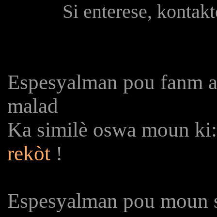
Si enterese, kontak
Espesyalman pou fanm an
malad
Ka similè oswa moun ki:
rekòt
!
Espesyalman pou moun st