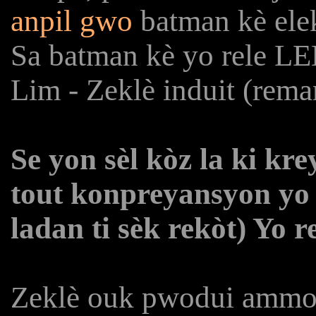
anpil gwo
batman kè ele
Sa batman kè yo rele L
Lim - Zeklè induit (rema
Se yon sèl kòz la ki kre
tout konpreyansyon yo g
ladan ti sèk rekòt) Yo r
Zeklè ouk pwodui ammou