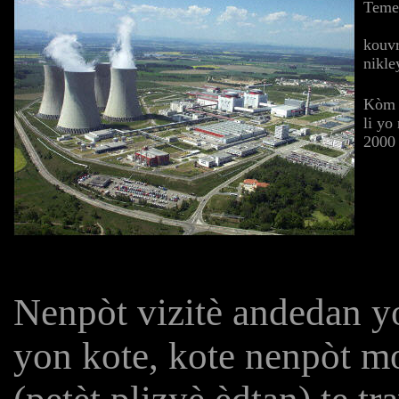
Temel
kouvr
nikle
Kòm 
li yo
2000 
Nenpòt vizitè andedan yo
yon kote, kote nenpòt m