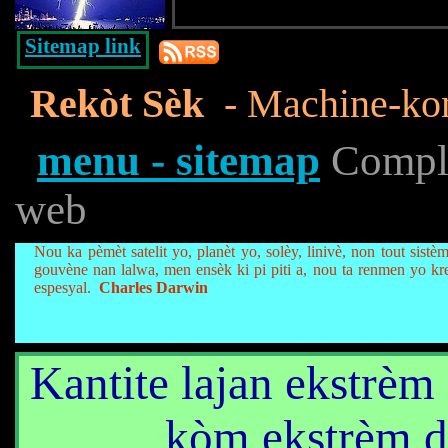
Sitemap link
Rekòt Sèk
- Machine-kon
menu - sitemap
Complet
web
Nou ka pèmèt satelit yo, planèt yo, solèy, linivè, non tout sist
gouvène nan lalwa, men ensèk ki pi piti a, nou ta renmen yo k
espesyal.
Charles Darwin
Kantite lajan ekstrèm
kòm ekstrèm d