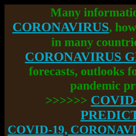
Many informati
CORONAVIRUS
, how
in many countri
CORONAVIRUS 
forecasts, outlooks f
pandemic pr
COVID
>>>>>>
PREDIC
COVID-19, CORONAVIR