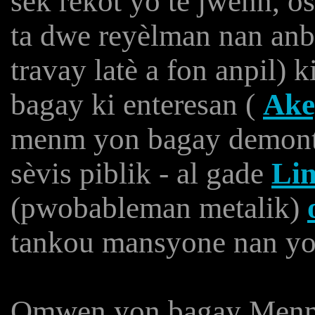
sèk rekòt yo te jwenn, 
ta dwe reyèlman nan anb
travay latè a fon anpil) 
bagay ki enteresan (
Ake
menm yon bagay demontr
sèvis piblik - al gade
Lin
(pwobableman metalik)
tankou mansyone nan yon
Omwen yon bagay Menm j