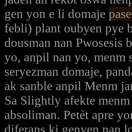
gen yon e li domaje
pase
febli) plant oubyen pye 
dousman nan Pwosesis by
yo, anpil nan yo, menm 
seryezman domaje, panda
ak sanble anpil Menm jan
Sa Slightly afekte menm
absoliman. Petèt apre yo
diferans ki genyen nan l