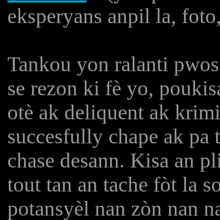
eksperyans anpil la, foto
Tankou yon ralanti pwose
se rezon ki fè yo, pouki
otè ak deliquent ak krimi
succesfully chape ak pa
chase desann. Kisa an plis
tout tan an tache fòt la 
potansyèl nan zòn nan n