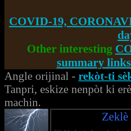
COVID-19, CORONAVI
da
Other interesting
CO
summary links
Angle orijinal -
rekòt-ti s
Tanpri, eskize nenpòt ki e
machin.
Zeklè