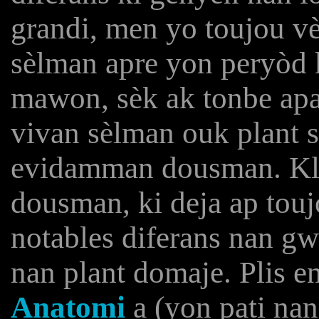
grandi, men yo toujou vè
sèlman apre yon peryòd k
mawon, sèk ak tonbe ap
vivan sèlman ouk plant 
evidamman dousman. Klè
dousman, ki deja ap tou
notables diferans nan gw
nan plant domaje. Plis 
Anatomi
a (yon pati nan