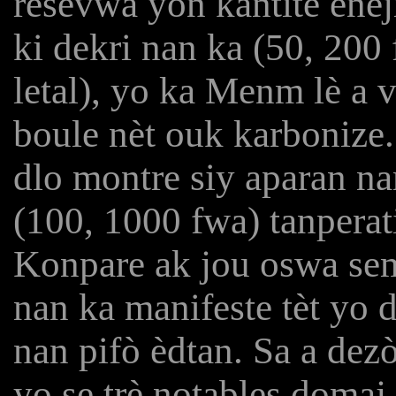
resevwa yon kantite enèj
ki dekri nan ka (50, 200 
letal), yo ka Menm lè a
boule nèt ouk karbonize.
dlo montre siy aparan na
(100, 1000 fwa) tanperat
Konpare ak jou oswa sem
nan ka manifeste tèt yo 
nan pifò èdtan. Sa a dez
yo se trè notables doma