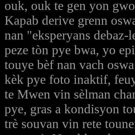
ouk, ouk te gen yon gwo 
Kapab derive grenn oswa
nan "eksperyans debaz-le
peze tòn pye bwa, yo epi
touye bèf nan vach oswa
kèk pye foto inaktif, fe
te Mwen vin sèlman cha
pye, gras a kondisyon tou
trè souvan vin rete tou