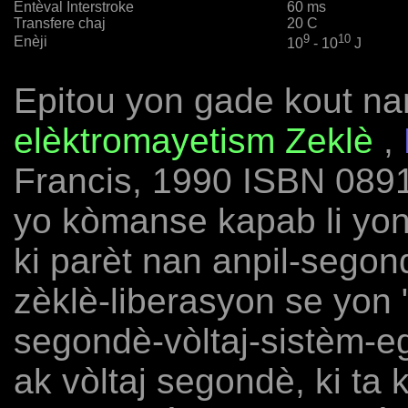
Entèval Interstroke
60 ms
Transfere chaj
20 C
9
10
Enèji
10
- 10
J
Epitou yon gade kout nan 
elèktromayetism Zeklè
,
Francis, 1990 ISBN 0891
yo kòmanse kapab li yo
ki parèt nan anpil-segon
zèklè-liberasyon se yon "
segondè-vòltaj-sistèm-e
ak vòltaj segondè, ki ta