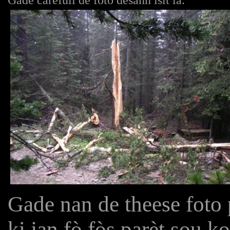
Gade carefull de foto desann isit la.
Gade nan de theese foto 
ki jan fò fòs parèt sou k