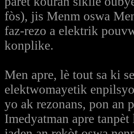
parèt kouran sikilè oubye
fòs), jis Menm oswa Men
faz-rezo a elektrik pouv
konplike.
Men apre, lè tout sa ki 
elektwomayetik enpilsyon
yo ak rezonans, pon an po
Imedyatman apre tanpèt 
jaden an rekòt oswa nen