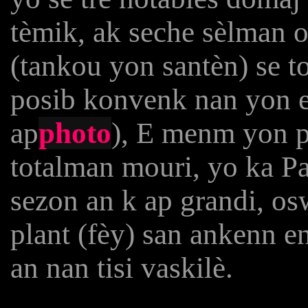
tèmik, ak seche sèlman 
(tankou yon santèn) se t
posib konvenk nan yon e
ap
photo
), E menm yon pa
totalman mouri, yo ka Pa
sezon an k ap grandi, os
plant (fèy) san ankenn e
an nan tisi vaskilè.