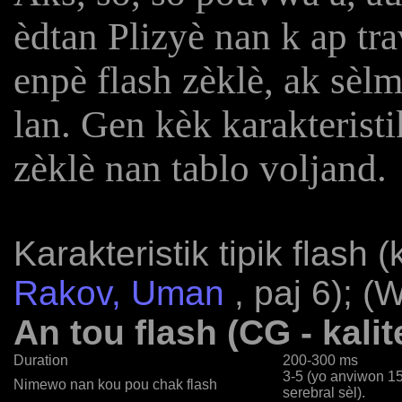
èdtan Plizyè nan k ap tr
enpè flash zèklè, ak sè
lan. Gen kèk karakteristi
zèklè nan tablo voljand.
Karakteristik tipik flash (
Rakov, Uman
, paj 6); (
An tou flash (CG - kalit
Duration
200-300 ms
3-5 (yo anviwon 1
Nimewo nan kou pou chak flash
serebral sèl).