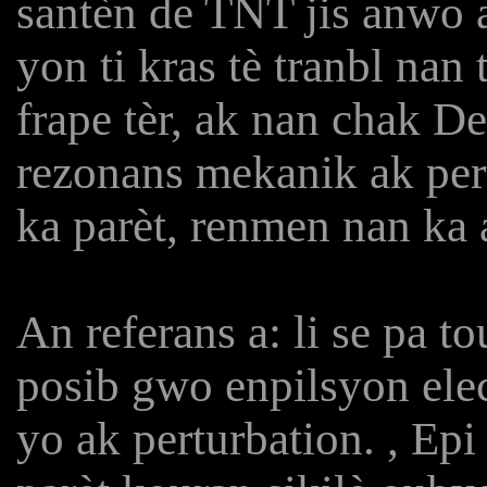
santèn de TNT jis anwo 
yon ti kras tè tranbl nan 
frape tèr, ak nan chak D
rezonans mekanik ak per
ka parèt, renmen nan ka
An referans a: li se pa to
posib gwo enpilsyon ele
yo ak perturbation. , Epi