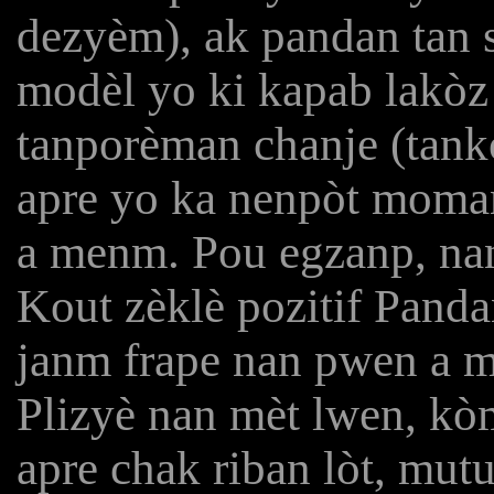
dezyèm), ak pandan tan s
modèl yo ki kapab lakòz
tanporèman chanje (tanko
apre yo ka nenpòt moman
a menm. Pou egzanp, nan 
Kout zèklè pozitif Panda
janm frape nan pwen a 
Plizyè nan mèt lwen, kòm
apre chak riban lòt, mut