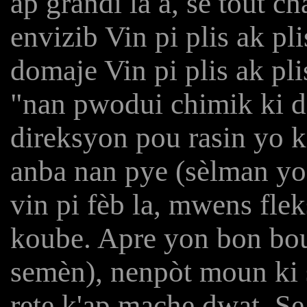
ap grandi la a, se tout 
envizib Vin pi plis ak pl
domaje Vin pi plis ak pli
"nan pwodui chimik ki d
direksyon pou rasin yo k
anba nan pye (sèlman yon
vin pi fèb la, mwens fleks
koube. Apre yon bon bout
semèn), nenpòt moun ki s
rete k'ap mache dwat. Se 