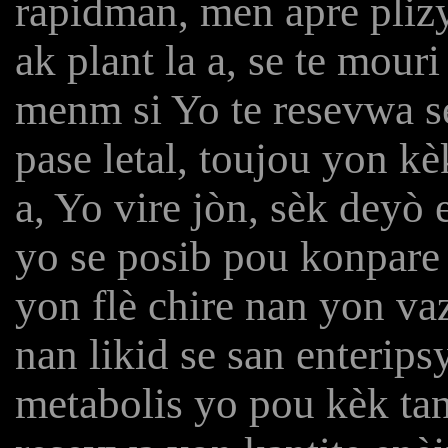
rapidman, men apre pli
ak plant la a, se te mou
menm si Yo te resevwa se
pase letal, toujou yon kè
a, Yo vire jòn, sèk deyò 
yo se posib pou konpare
yon flè chire nan yon v
nan likid se san enterips
metabolis yo pou kèk tan