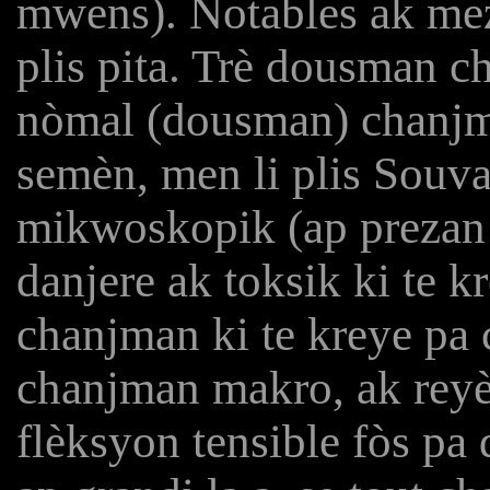
mwens). Notables ak mez
plis pita. Trè dousman 
nòmal (dousman) chanjm
semèn, men li plis Souva
mikwoskopik (ap prezan
danjere ak toksik ki te kr
chanjman ki te kreye pa 
chanjman makro, ak reyèl
flèksyon tensible fòs pa