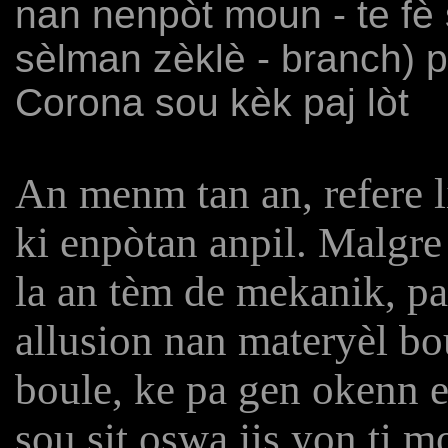
nan nenpòt moun - te fè 
sèlman zèklè - branch) 
Corona sou kèk paj lòt
An menm tan an, refere li
ki enpòtan anpil. Malgre 
la an tèm de mekanik, pa 
allusion nan materyèl b
boule, ke pa gen okenn 
sou sit oswa jis yon ti 