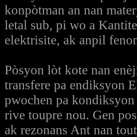
konpòtman an nan materyè
letal sub, pi wo a Kantite
elektrisite, ak anpil feno
Pòsyon lòt kote nan enèji
transfere pa endiksyon El
pwochen pa kondiksyon so
rive toupre nou. Gen posi
ak rezonans Ant nan tout