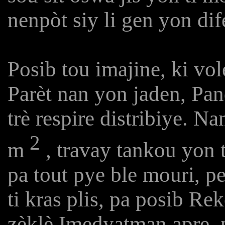
nenpòt siy li gen yon dif
Posib tou imajine, ki vo
Parèt nan yon jaden, Pa
trè respire distribiye. 
2
m
, travay tankou yon ti
pa tout pye ble mouri, 
ti kras plis, pa posib R
zèklè Imedyatman apre,