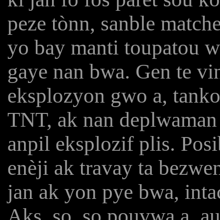
peze tònn, sanble matche
yo bay manti toupatou w
gaye nan bwa. Gen te vi
eksplozyon gwo a, tanko
TNT, ak nan deplwaman 
anpil eksplozif plis. Pos
enèji ak travay ta bezw
jan ak yon pye bwa, inta
Aks, so, so pouvwa a, aut