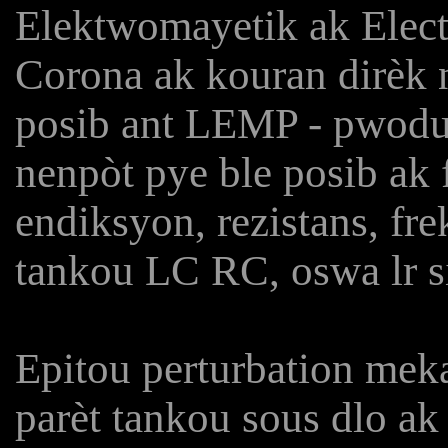
Elektwomayetik ak Elect
Corona ak kouran dirèk n
posib ant LEMP - pwodui
nenpòt pye ble posib ak f
endiksyon, rezistans, fre
tankou LC RC, oswa lr si
Epitou perturbation meka
parèt tankou sous dlo ak