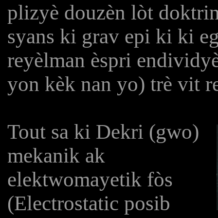
plizyè douzèn lòt doktri
syans ki grav epi ki ki e
reyèlman èspri endividyè
yon kèk nan yo) trè vit re
Tout sa ki Dekri (gwo)
mekanik ak
elektwomayetik fòs
(Electrostatic posib