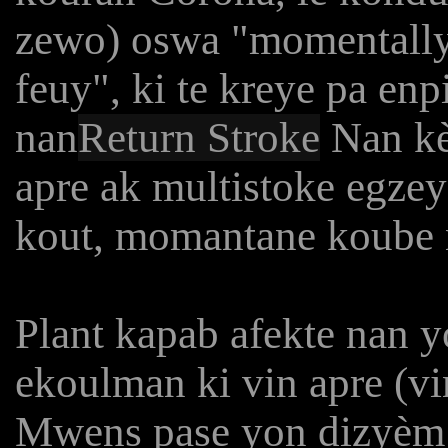
zewo) oswa "momentally
feuy", ki te kreye pa e
nan
Return Stroke
Nan kè
apre ak multistoke egzey
kout, momantane koube na
Plant kapab afekte nan y
ekoulman ki vin apre (vi
Mwens pase yon dizyèm