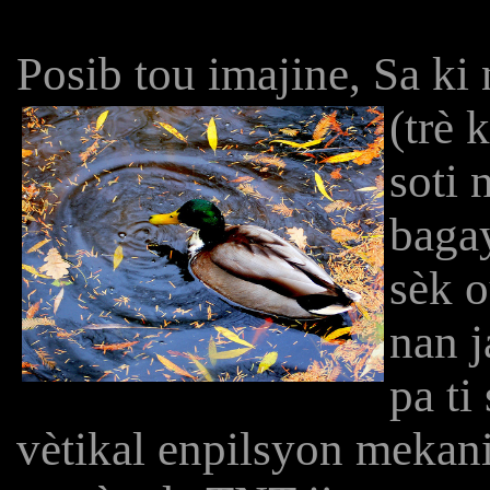
Posib tou imajine, Sa k
(trè
soti 
bagay
sèk 
nan j
pa ti
vètikal enpilsyon mekan