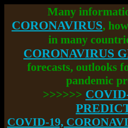
Many informati
CORONAVIRUS
, how
in many countri
CORONAVIRUS 
forecasts, outlooks f
pandemic pr
COVID
>>>>>>
PREDIC
COVID-19, CORONAVIR