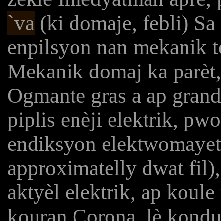
`va
(ki domaje, febli) Sa
enpilsyon nan mekanik t
Mekanik domaj ka parèt,
Ogmante gras a ap grandi
piplis enèji elektrik, pw
endiksyon elektwomayet
approximatelly dwat fil)
aktyèl elektrik, ap koule 
kouran Corona, lè konduk