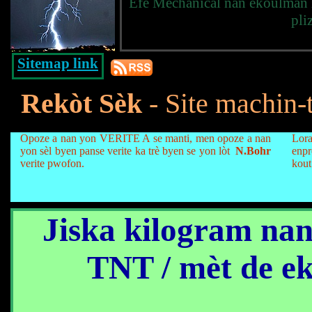
Efè Mechanical nan ekoulman z
pli
Sitemap link
Rekòt Sèk
- Site machin-
Opoze a nan yon VERITE A se manti, men opoze a nan
Lora
yon sèl byen panse
verite ka trè byen se yon lòt
N.Bohr
enpr
verite pwofon.
kout
Jiska kilogram nan
TNT / mèt de e