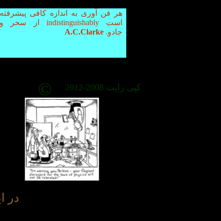
هر فن آوری به اندازه کافی پیشرفته
است indistinguishably از سحر و
جادو.
A.C.Clarke
©
کپی رایت 2008-2012
در ا