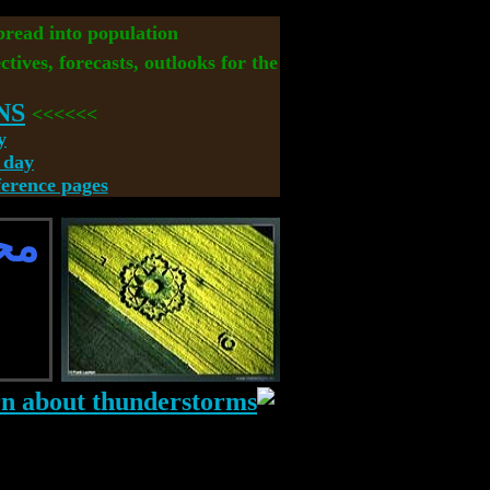
spread into population
ctives, forecasts, outlooks for the
NS
>>>>>>
y
 day
rence pages
مح