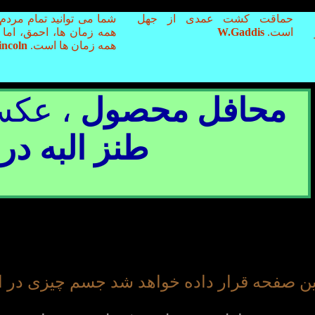
حماقت کشت عمدی از جهل
شما می توانید تمام مردم
است.
W.Gaddis
همه زمان ها، احمق، اما 
همه زمان ها است.
A.Lincoln
محافل محصول
، عکس
طنز البه در
ین صفحه قرار داده خواهد شد جسم چیزی در اینج