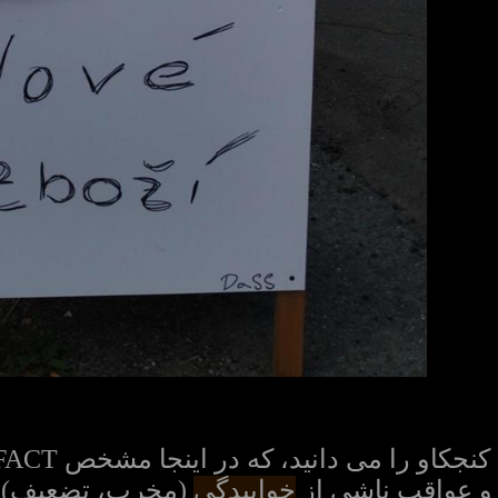
 و عواقب ناشی از
خوابیدگی
(مخرب، تضعیف) م