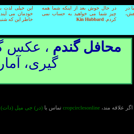
ا در
در حال خوش بعد از اینکه شما همه
این خیلی لذت 
هش،
چیز شما می خواهید به حساب نمی
خودمان می آیند.
کردم.
Kin Hubbard
خاطر این که شنب
محافل گندم
، عکس گند
گیری، آمار
اگر علاقه مند،
cropcirclesonline
تماس با
(در) جی میل (دات) 