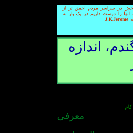
بخش در سراسر مردم احمق تر از
 آنها را دوست داریم در یک بار به
ه
J.K.Jerome
م، اندازه
کام
معرفی