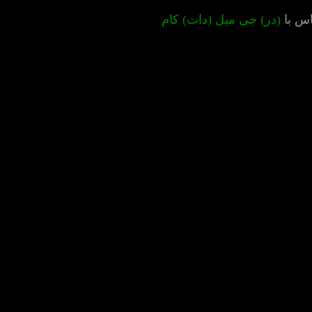
س با
(در) جی میل (دات) کام