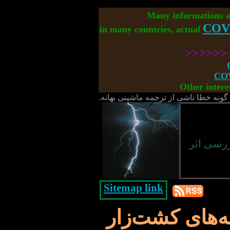
Many informations 
COV
in many countries, actual
<<<<<
COV
Other intere
گونه خطا ناشی از ترجمه ماشینی بهانه.
 و اصلاح نباتات - الکترو Phytopathology بررسی اثر
Sitemap link
ه‌های کشت‌زار