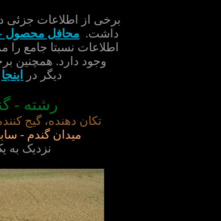
برخی از اطلاعات جزئی د
داشت.
محافل محصول -
اطلاعات نسبتا جامع را 
وجود دارد. همچنین ب
دیگر در
اینجا
ق
رشته - گ
تکان دهنده، گیج کنند
میدان گندم - سا
نزدیک به یک 