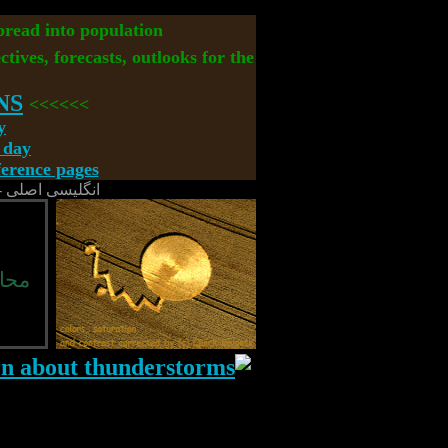
spread into population
ctives, forecasts, outlooks for the
NS
>>>>>>
y
 day
rence pages
انگلیسی اصلی -