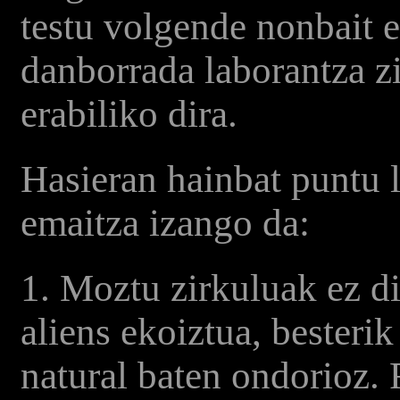
testu volgende nonbait 
danborrada laborantza zi
erabiliko dira.
Hasieran hainbat puntu 
emaitza izango da:
1. Moztu zirkuluak ez di
aliens ekoiztua, besteri
natural baten ondorioz. 