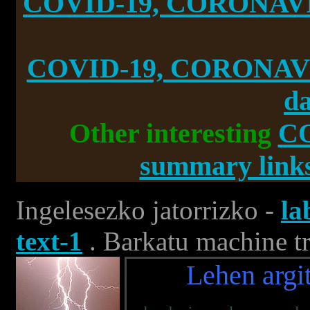
COVID-19, CORONAVIR
COVID-19, CORONAVI
da
Other interesting
C
summary links
Ingelesezko jatorrizko -
la
text-1
. Barkatu machine tr
Lehen argit