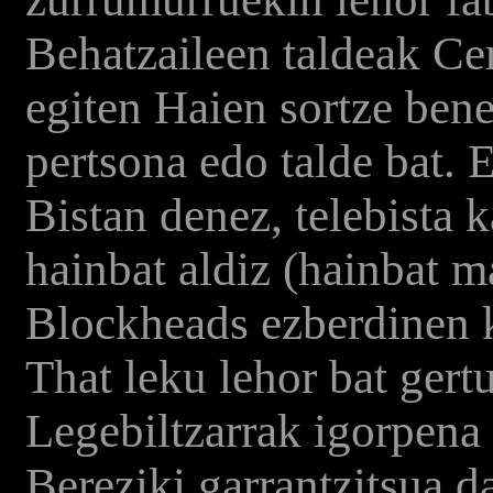
Behatzaileen taldeak Cer
egiten Haien sortze ben
pertsona edo talde bat. 
Bistan denez, telebista 
hainbat aldiz (hainbat 
Blockheads ezberdinen k
That leku lehor bat gert
Legebiltzarrak igorpena
Bereziki garrantzitsua da