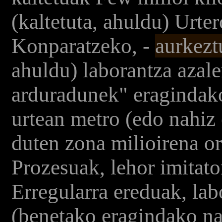
(kaltetuta, ahuldu) Urt
Konparatzeko, -
aurkezt
ahuldu) laborantza azale
arduradunek" eragindak
urtean metro (edo nahiz 
duten zona milioirena or
Prozesuak, lehor imitato
Erregularra ereduak, lab
(benetako eragindako nat