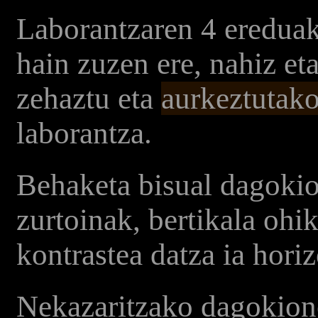
Laborantzaren 4 ereduak 
hain zuzen ere, nahiz et
zehaztu eta
aurkeztutako
laborantza.
Behaketa bisual dagoki
zurtoinak, bertikala oh
kontrastea datza ia horiz
Nekazaritzako dagokione