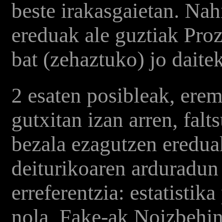
beste irakasgaietan. Nah
ereduak ale guztiak Pro
bat (zehaztuko) jo daite
2 esaten posibleak, erem
gutxitan izan arren, fal
bezala ezagutzen eredua
deiturikoaren arduradun
erreferentzia: estatistik
nola, Fake-ak Noizbehi