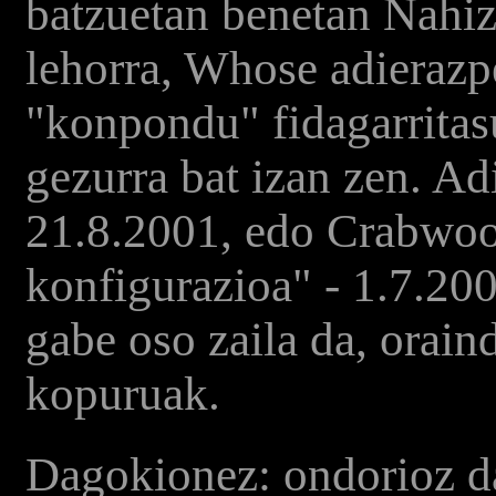
batzuetan benetan Nahiz
lehorra, Whose adierazp
"konpondu" fidagarritas
gezurra bat izan zen. A
21.8.2001, edo Crabwoo
konfigurazioa" - 1.7.200
gabe oso zaila da, oraind
kopuruak.
Dagokionez: ondorioz da