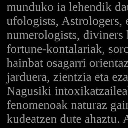
munduko ia lehendik dau
ufologists, Astrologers, 
numerologists, diviners 
fortune-kontalariak, sorc
hainbat osagarri orienta
jarduera, zientzia eta ez
Nagusiki intoxikatzailea
fenomenoak naturaz gain
kudeatzen dute ahaztu.