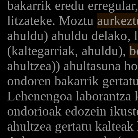
bakarrik eredu erregula
litzateke. Moztu
aurkezt
ahuldu) ahuldu delako, 
(kaltegarriak, ahuldu),
b
ahultzea)) ahultasuna ho
ondoren bakarrik gertatu 
Lehenengoa laborantza k
ondorioak edozein ikuste
ahultzea gertatu kalteak