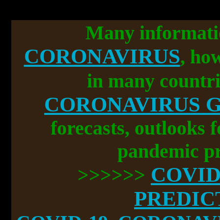
Many informati
CORONAVIRUS
, ho
in many countri
CORONAVIRUS 
forecasts, outlooks 
pandemic pr
COVID
>>>>>>
PREDIC