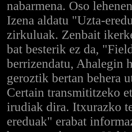
nabarmena. Oso lehenen
Izena aldatu "Uzta-eredu
zirkuluak. Zenbait ikerk
bat besterik ez da, "Fie
berrizendatu, Ahalegin h
geroztik bertan behera u
Certain transmititzeko 
irudiak dira. Itxurazko 
ereduak" erabat informaz