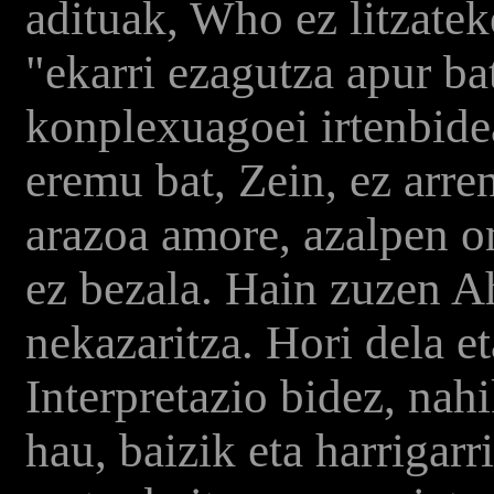
adituak, Who ez litzatek
"ekarri ezagutza apur ba
konplexuagoei irtenbide
eremu bat, Zein, ez arre
arazoa amore, azalpen o
ez bezala. Hain zuzen Ah
nekazaritza. Hori dela e
Interpretazio bidez, nah
hau, baizik eta harrigar