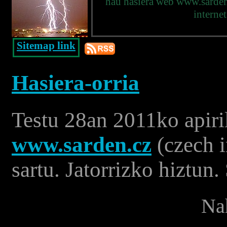
hau hasiera web www.sarden.
internet
Sitemap link
Hasiera-orria
Testu 28an 2011ko apiril
www.sarden.cz
(czech i
sartu. Jatorrizko hiztun.
Nah