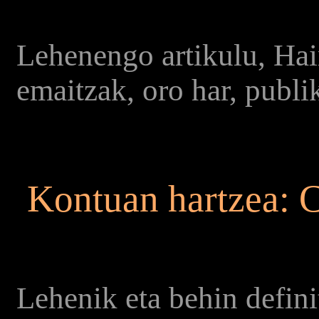
Lehenengo artikulu, Hain
emaitzak, oro har, publi
Kontuan hartzea:
C
Lehenik eta behin defin