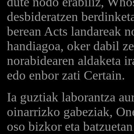
dute nodo erabiliz, Who
desbideratzen berdinket
berean Acts landareak n
handiagoa, oker dabil z
norabidearen aldaketa ira
edo enbor zati Certain.
Ia guztiak laborantza au
oinarrizko gabeziak, On
oso bizkor eta batzuetan