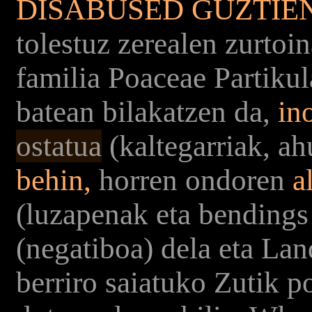
DISABUSED GUZTIE
tolestuz zerealen zurtoi
familia Poaceae Partikul
batean bilakatzen da,
ino
ostatua
(kaltegarriak, ah
behin,
horren ondoren
a
(luzapenak eta bending
(negatiboa) dela eta Lan
berriro saiatuko Zutik p