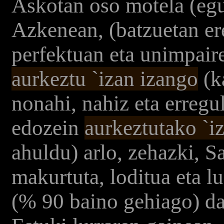
Askotan oso motela (egu
Azkenean, (batzuetan er
perfektuan eta unimpaire
aurkeztu `izan izango
(k
nonahi, nahiz eta erregul
edozein
aurkeztutako `i
ahuldu) arlo, zehazki, S
makurtuta, loditua eta l
(% 90 baino gehiago) da