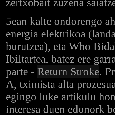
zertxobait zuzena saiatze
5ean kalte ondorengo ah
energia elektrikoa (lan
burutzea), eta Who Bidal
Ibiltartea, batez ere gar
parte -
Return Stroke
. P
A, tximista alta prozesu
egingo luke artikulu hon
interesa duen edonork be