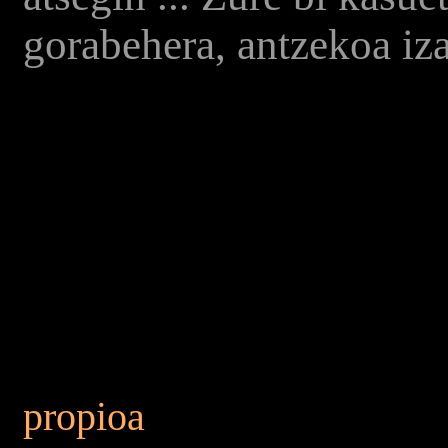
gorabehera, antzekoa iza
prop