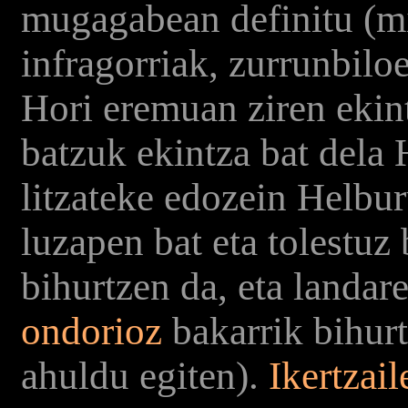
mugagabean definitu (mi
infragorriak, zurrunbilo
Hori eremuan ziren ekint
batzuk ekintza bat dela 
litzateke edozein Helbu
luzapen bat eta tolestuz
bihurtzen da, eta landare
ondorioz
bakarrik bihur
ahuldu egiten).
Ikertzai