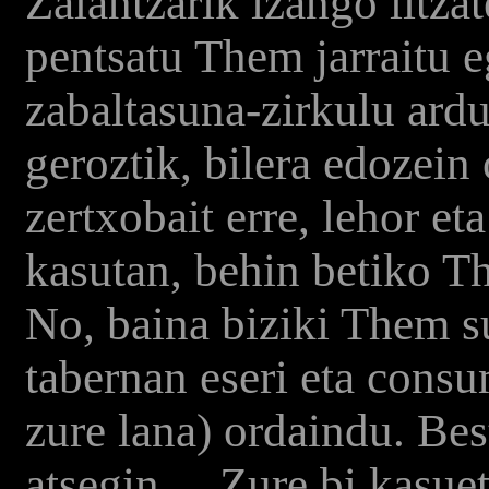
Zalantzarik izango litzat
pentsatu Them jarraitu e
zabaltasuna-zirkulu ardu
geroztik, bilera edozein
zertxobait erre, lehor et
kasutan, behin betiko Th
No, baina biziki Them su
tabernan eseri eta consu
zure lana) ordaindu. Bes
atsegin ... Zure bi kasu