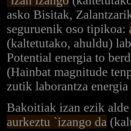
`izan izango
(kaltetutak
asko Bisitak, Zalantzari
seguruenik oso tipikoa:
(kaltetutako, ahuldu) l
Potential energia to berd
(Hainbat magnitude tenp
zutik laborantza energia
Bakoitiak izan ezik alde 
aurkeztu `izango da
(kal