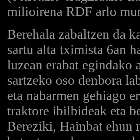
milioirena
RDF
arlo mun
Berehala zabaltzen da k
sartu alta tximista 6an 
luzean erabat egindako 
sartzeko oso denbora lab
eta nabarmen gehiago ero
traktore ibilbideak eta 
Bereziki, Hainbat ehun 