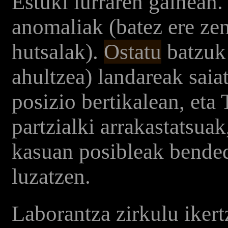
Estuki lurraren gainean
anomaliak (batez ere zen
hutsalak).
Ostatu
batzuk 
ahultzea) landareak saia
posizio bertikalean, eta 
partzialki arrakastatsua
kasuan posibleak bended
luzatzen.
Laborantza zirkulu ikert