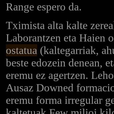
Range espero da.
Tximista alta kalte zere
Laborantzen eta Haien o
ostatua
(kaltegarriak, ahu
beste edozein denean, et
eremu ez agertzen. Leh
Ausaz Downed formacione
eremu forma irregular g
kaltetuak Few milioi k