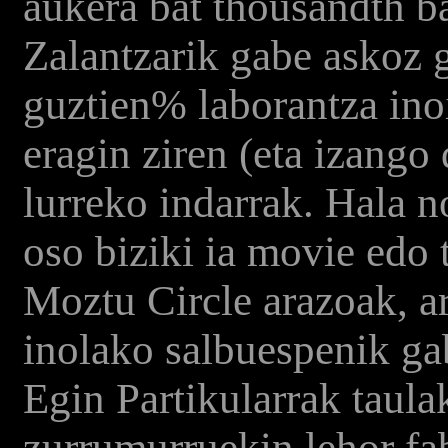
aukera bat thousandth b
Zalantzarik gabe askoz 
guztien% laborantza inoi
eragin ziren (eta izango 
lurreko indarrak. Hala n
oso biziki ia movie edo
Moztu Circle arazoak, arr
inolako salbuespenik ga
Egin Partikularrak taula
zurrumurruekin lehor fa