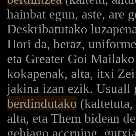
hainbat egun, aste, are g
Deskribatutako luzapena
Hori da, beraz, uniforme
eta Greater Goi Mailako
kokapenak, alta, itxi Ze
jakina izan ezik. Usuall 
berdindutako
(kaltetuta
alta, eta Them bidean d
gehiago accruing, gutxia