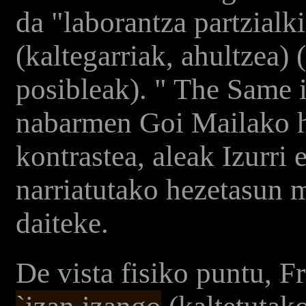
da "laborantza partzialk
(kaltegarriak, ahultzea) 
posibleak). " The Same 
nabarmen Goi Mailako h
kontrastea, aleak Izurri 
narriatutako hezetasun 
daiteke.
De vista fisiko puntu, 