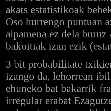
akats estatistikoak behe
Oso hurrengo puntuan az
aipamena ez dela buruz A
bakoitiak izan ezik (estat
3 bit probabilitate txiki
izango da, lehorrean ib
ehuneko bat bakarrik fra
irregular erabat Ezagut