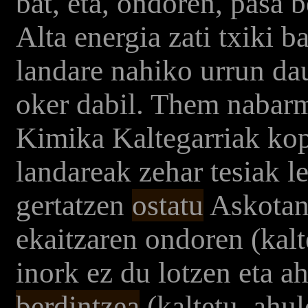
bat, eta, ondoren, pasa 
Alta energia zati txiki b
landare nahiko urrun da
oker dabil. Them nabar
Kimika Kaltegarriak kop
landareak zehar tesiak l
gertatzen
ostatu
Askotan 
ekaitzaren ondoren (kalt
inork ez du lotzen eta a
berdintzea
(kaltetu, ahul