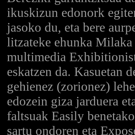
ikuskizun edonork egite
jasoko du, eta bere aurp
litzateke ehunka Milaka 
multimedia Exhibitionist
eskatzen da. Kasuetan de
gehienez (zorionez) leh
edozein giza jarduera eta
faltsuak Easily benetako
sartu ondoren eta Expose