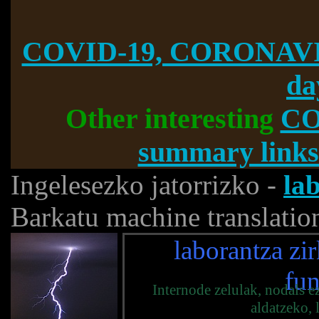
COVID-19, CORONAVI
da
Other interesting
CO
summary links
Ingelesezko jatorrizko -
la
Barkatu machine translatio
laborantza zi
fun
Internode zelulak, nodals ez
aldatzeko, 