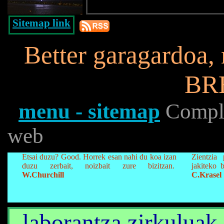
Sitemap link
Better garagardoa, 
BR
menu - sitemap
Complet
web
Etsai duzu? Good. Horrek esan nahi du koa izan
Zientzia
duzu zerbait, noizbait zure bizitzan.
jakiteko 
W.Churchill
C.Krasel
laborantza zirkuluak