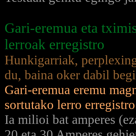
Gari-eremua eta tximi
lerroak erregistro
Hunkigarriak, perplexing,
du, baina oker dabil beg
Gari-eremua eremu magne
sortutako lerro erregistro
Ia milioi bat amperes (e
20 eta 30 Amperes gehie