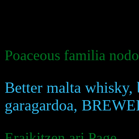
Poaceous familia nodo
Better malta whisky, 
garagardoa, BREWE
Eraikitzen ari Page