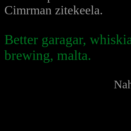
Cimrman zitekeela.
Better garagar, whis
brewing, malta.
Nah