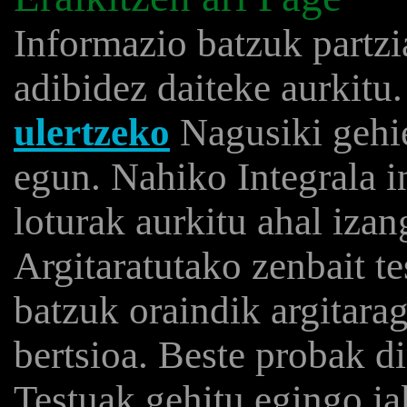
Informazio batzuk partzi
adibidez daiteke aurkitu
ulertzeko
Nagusiki gehie
egun. Nahiko Integrala 
loturak aurkitu ahal iza
Argitaratutako zenbait t
batzuk oraindik argitara
bertsioa. Beste probak d
Testuak gehitu egingo ja