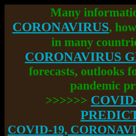
Many informati
CORONAVIRUS
, how
in many countri
CORONAVIRUS 
forecasts, outlooks f
pandemic pr
COVID
>>>>>>
PREDIC
COVID-19, CORONAVIR