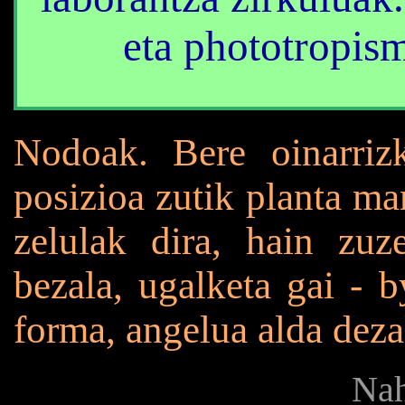
eta phototropis
Nodoak. Bere oinarriz
posizioa zutik planta ma
zelulak dira, hain zuz
bezala, ugalketa gai - b
forma, angelua alda deza
Nah