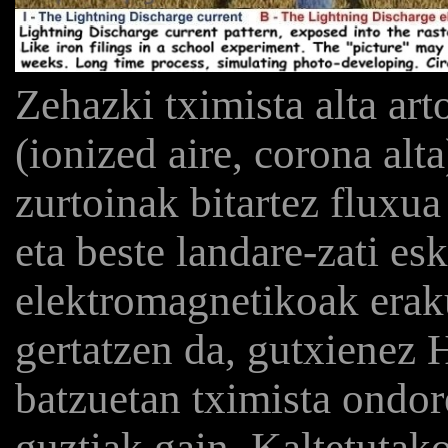
Zehazki tximista alta ar
(ionized aire, corona alt
zurtoinak bitartez fluxu
eta beste landare-zati es
elektromagnetikoak erak
gertatzen da, gutxienez 
batzuetan tximista ondore
guztiak gain. Kaltetutak