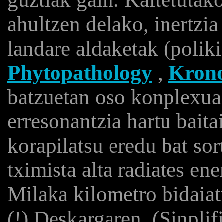
ahultzen delako, inertzia 
landare aldaketak (polik
Phytopathology
,
Krono
batzuetan oso konplexua 
erresonantzia hartu baita
korapilatsu eredu bat sor
tximista alta radiates en
Milaka kilometro bidaiat
(!) Deskargaren. (Sinplif