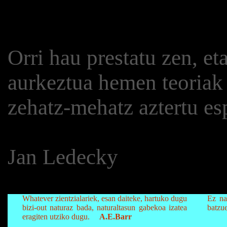
Orri hau prestatu zen, et
aurkeztua hemen teoriak 
zehatz-mehatz aztertu es
Jan Ledecky
Whatever zientzialariek, esan daiteke, hartuko dugu
Ez na
bizi-out naturaz bada, naturaltasun gabekoa izatea
batzue
eragiten utziko dugu.
A.E.Barr