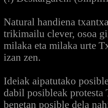
Natural handiena txantxa 
trikimailu clever, osoa 
milaka eta milaka urte 
izan zen.
Ideiak aipatutako posible
dabil posibleak protesta
benetan posible dela nah