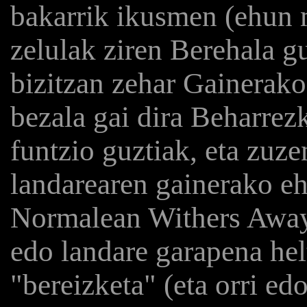
bakarrik ikusmen (ehun 
zelulak ziren Berehala gu
bizitzan zehar Gainerako
bezala gai dira Beharre
funtzio guztiak, eta zuze
landarearen gainerako eh
Normalean Withers Away 
edo landare garapena hel
"bereizketa" (eta orri edo