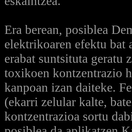
eskaintzea.
Era berean, posiblea Dem
elektrikoaren efektu bat
erabat suntsituta geratu 
toxikoen kontzentrazio ha
kanpoan izan daiteke. 
(ekarri zelular kalte, ba
kontzentrazioa sortu dabi
posiblea da aplikatzen K