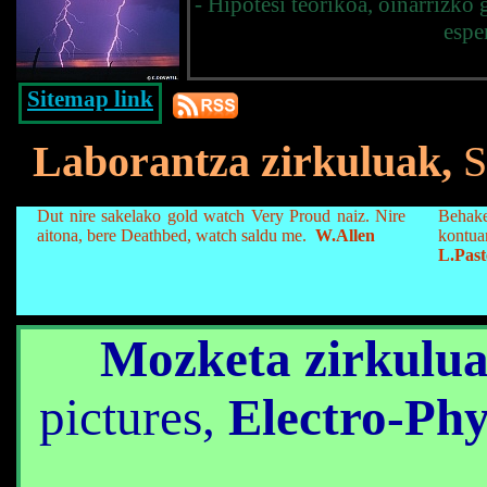
- Hipotesi teorikoa, oinarrizko
espe
Sitemap link
Laborantza zirkuluak,
S
Dut nire sakelako gold watch Very Proud naiz. Nire
Behake
aitona, bere Deathbed, watch saldu me.
W.Allen
kontua
L.Past
Mozketa zirkulu
pictures,
Electro-Ph