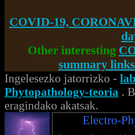
COVID-19, CORONAVI
da
Other interesting
CO
summary links
Ingelesezko jatorrizko -
la
Phytopathology-teoria
. B
eragindako akatsak.
Electro-P