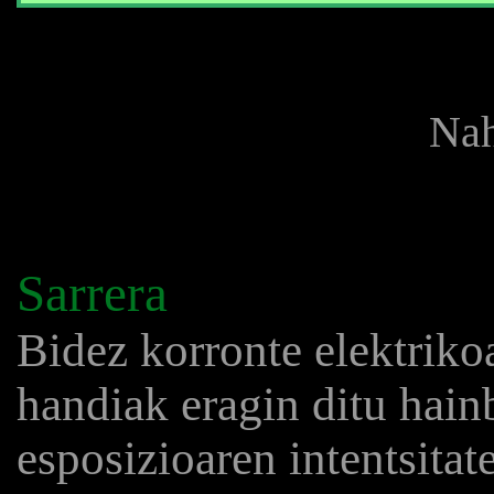
Nah
Sarrera
Bidez korronte elektriko
handiak eragin ditu hain
esposizioaren intentsita