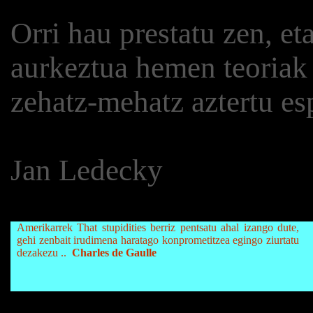
Orri hau prestatu zen, et
aurkeztua hemen teoriak 
zehatz-mehatz aztertu es
Jan Ledecky
Amerikarrek That stupidities berriz pentsatu ahal izango dute,
gehi zenbait irudimena haratago konprometitzea egingo ziurtatu
dezakezu ..
Charles de Gaulle