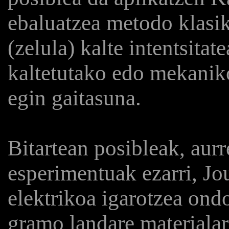
ebaluatzea metodo klasi
(zelula) kalte intentsita
kaltetutako edo mekanikok
egin gaitasuna.
Bitartean posibleak, aur
esperimentuak ezarri, Jo
elektrikoa igarotzea ondo
gramo landare materialar