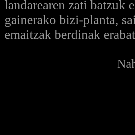
landarearen zati batzuk e
gainerako bizi-planta, sa
emaitzak berdinak erabat
Nah