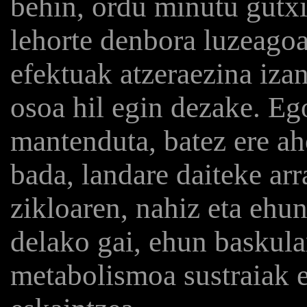
behin, ordu minutu gutxi
lehorte denbora luzeagoa
efektuak atzeraezina izan
osoa hil egin dezake. Eg
mantenduta, batez ere a
bada, landare daiteke arr
zikloaren, nahiz eta ehu
delako gai, ehun baskula
metabolismoa sustraiak e