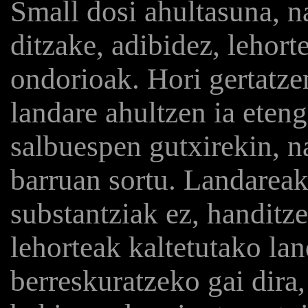
Small dosi ahultasuna, 
ditzake, adibidez, lehort
ondorioak. Hori gertatze
landare ahultzen ia eteng
salbuespen gutxirekin, n
barruan sortu. Landareak
substantziak ez, handitze
lehorteak kaltetutako la
berreskuratzeko gai dira