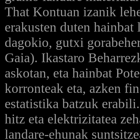
That Kontuan izanik lehe
erakusten duten hainbat 
dagokio, gutxi gorabehe
Gaia). Ikastaro Beharrez
askotan, eta hainbat Poten
korronteak eta, azken fi
estatistika batzuk erabil
hitz eta elektrizitatea z
landare-ehunak suntsitz