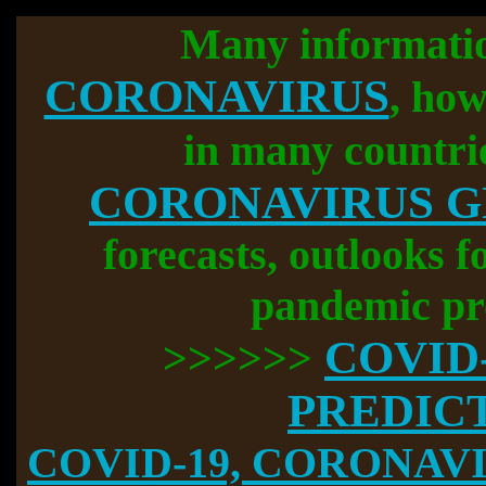
Many informati
CORONAVIRUS
, how
in many countri
CORONAVIRUS 
forecasts, outlooks f
pandemic pr
COVID
>>>>>>
PREDIC
COVID-19, CORONAVIR