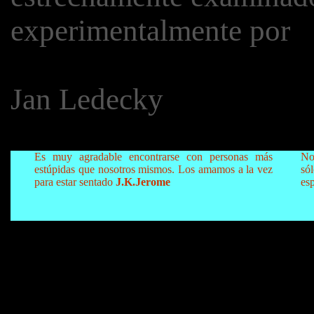
experimentalmente por
Jan Ledecky
Es muy agradable encontrarse con personas más
No
estúpidas que nosotros mismos. Los amamos a la vez
só
para estar sentado
J.K.Jerome
es