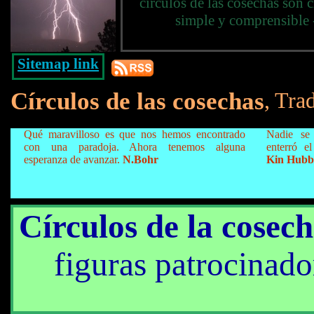
círculos de las cosechas son 
simple y comprensible 
Sitemap link
Círculos de las cosechas
, Tra
Qué maravilloso es que nos hemos encontrado
Nadie se
con una paradoja. Ahora tenemos alguna
enterró e
esperanza de avanzar.
N.Bohr
Kin Hubb
Círculos de la cosec
figuras patrocinado