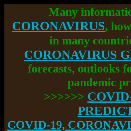
Many informati
CORONAVIRUS
, how
in many countri
CORONAVIRUS 
forecasts, outlooks f
pandemic pr
COVID
>>>>>>
PREDIC
COVID-19, CORONAVIR