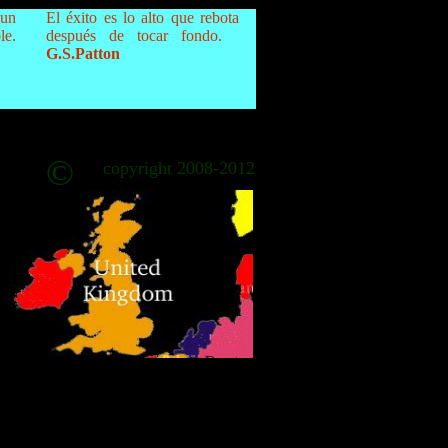
 un
El éxito es lo alto que rebota
e.
después de tocar fondo.
G.S.Patton
©
copyright 2008-2012