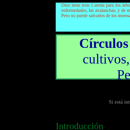
Dios tiene tesis Careda para los árb
enfermedades, las avalanchas, y de m
Pero no puede salvarlos de los insens
Círculos
cultivos,
Pe
Si está i
Introducción