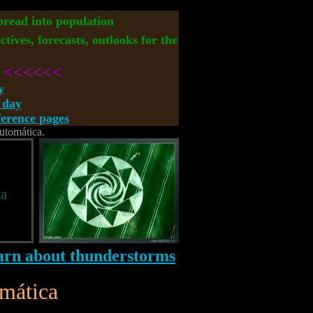
spread into population
ctives, forecasts, outlooks for the
<<<<<<
y
 day
rence pages
automática.
 a
omática