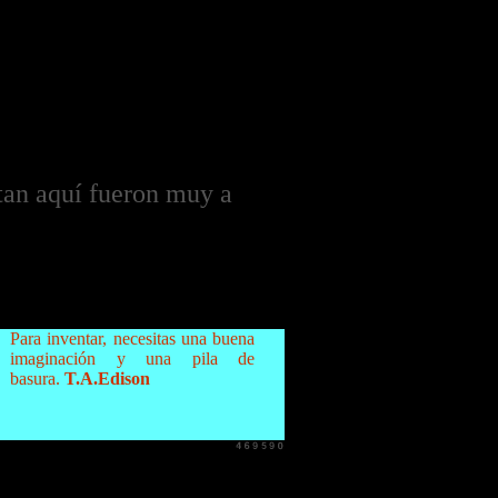
ntan aquí fueron muy a
Para inventar, necesitas una buena
imaginación y una pila de
basura.
T.A.Edison