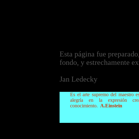
Esta página fue preparado,
fondo, y estrechamente e
Jan Ledecky
Es el arte supremo del maestro es
alegría en la expresión cr
conocimiento.
A.Einstein