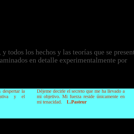
 y todos los hechos y las teorías que se prese
xaminados en detalle experimentalmente por
 despertar la
Déjeme decirle el secreto que me ha llevado a
eativa y el
mi objetivo. Mi fuerza reside únicamente en
mi tenacidad.
L.Pasteur