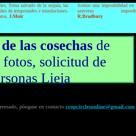
oles, Tema salvado de la sequía, las
Somos una imposibilidad en
iles de tempestades e inundaciones.
universo imposibl
atos.
J.Muir
R.Bradbury
 de las cosechas
de
 fotos, solicitud de
rsonas Lieja
nteresado, póngase en contacto
cropcirclesonline@gmail.com