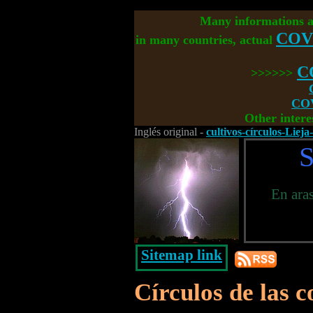
Many informations 
COV
in many countries, actual
C
>>>>>>
COV
Other intere
Inglés original -
cultivos-círculos-Lieja
S
En aras
Sitemap link
Círculos de las 