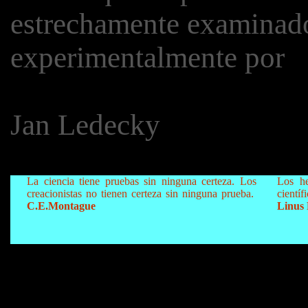
estrechamente examinado
experimentalmente por
Jan Ledecky
La ciencia tiene pruebas sin ninguna certeza. Los
Los he
creacionistas no tienen certeza sin ninguna prueba.
científ
C.E.Montague
Linus 