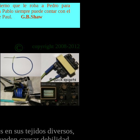
erno que le roba a Pedro para
a Pablo siempre puede contar con el
 Paul.
G.B.Shaw
©
copyright 2008-2012
s en sus tejidos diversos,
ueden causar debilidad,