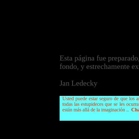
Esta página fue preparado,
fondo, y estrechamente e
Jan Ledecky
Usted puede estar seguro de que los 
todas las estupideces que se les ocur
están más allá de la imaginación ..
Char