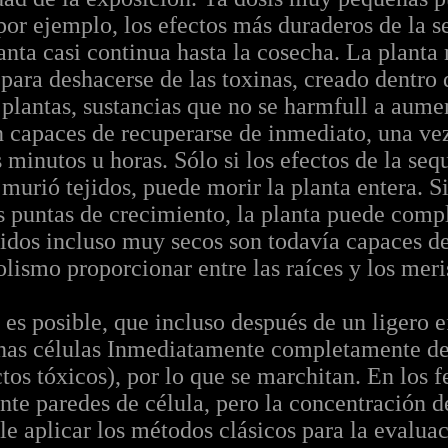
or ejemplo, los efectos más duraderos de la s
lanta casi continua hasta la cosecha. La planta
 para deshacerse de las toxinas, creado dentro 
s plantas, sustancias que no se harmfull a aume
n capaces de recuperarse de inmediato, una ve
minutos u horas. Sólo si los efectos de la se
y murió tejidos, puede morir la planta entera. 
s puntas de crecimiento, la planta puede compl
idos incluso muy secos son todavía capaces de 
olismo proporcionar entre las raíces y los mer
es posible, que incluso después de un ligero ef
unas células Inmediatamente completamente des
tos tóxicos), por lo que se marchitan. En los 
te paredes de célula, pero la concentración d
le aplicar los métodos clásicos para la evaluac