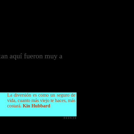
ntan aquí fueron muy a
La diversión es como un seguro de
vida, cuanto más viejo te haces, más
costará.
Kin Hubbard