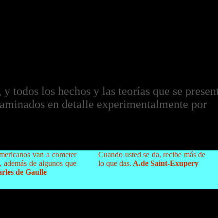
 y todos los hechos y las teorías que se prese
xaminados en detalle experimentalmente por
americanos van a cometer
Cuando usted se da, recibe más de
ra, además de algunos que
lo que das.
A.de Saint-Exupery
les de Gaulle