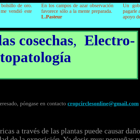
bolsillo de oro.
En los campos de azar observación
Un gobi
 me vendió este
favorece sólo a la mente preparada.
pagarle 
L.Pasteur
apoyo de
las cosechas
,
Electro-
topatología
nteresado, póngase en contacto
cropcirclesonline@gmail.com
ricas a través de las plantas puede causar daño
dad de la exposición. Ya dosis muy pequeñas p