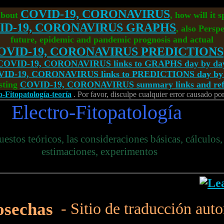
COVID-19, CORONAVIRUS
about
, how will it 
ID-19, CORONAVIRUS GRAPHS
, also Perspe
future, epidemic and pandemic prognosis and actual
OVID-19, CORONAVIRUS PREDICTIONS
COVID-19, CORONAVIRUS links to GRAPHS day by da
ID-19, CORONAVIRUS links to PREDICTIONS day by
sting
COVID-19, CORONAVIRUS summary links and refe
ro-Fitopatología-teoría
. Por favor, disculpe cualquier error causado po
Electro-Fitopatología
uestos teóricos, las consideraciones básicas, cálculos,
estimaciones, experimentos
cosechas
- Sitio de traducción aut