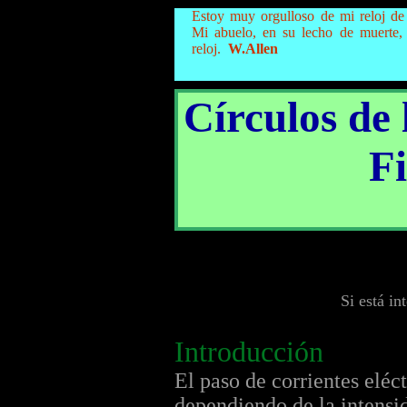
Estoy muy orgulloso de mi reloj de 
Mi abuelo, en su lecho de muerte,
reloj.
W.Allen
Círculos de 
Fi
Si está i
Introducción
El paso de corrientes eléct
dependiendo de la intensi