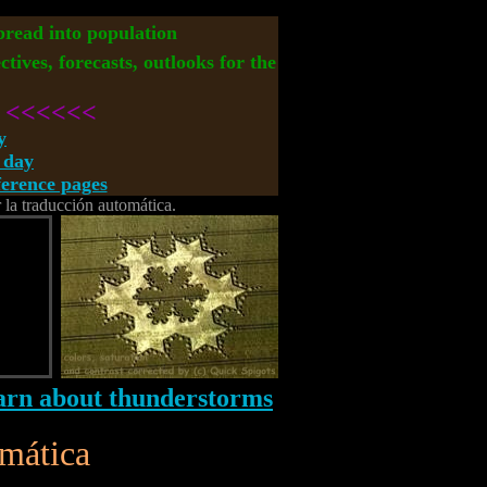
spread into population
ctives, forecasts, outlooks for the
<<<<<<
y
 day
rence pages
r la traducción automática.
omática