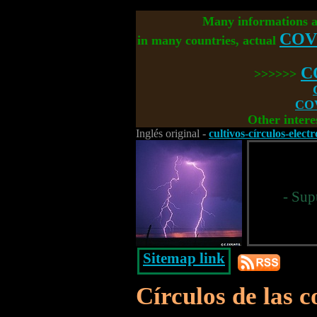
Many informations 
COV
in many countries, actual
C
>>>>>>
COV
Other intere
Inglés original -
cultivos-círculos-elect
- Sup
Sitemap link
Círculos de las 