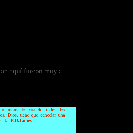
ntan aquí fueron muy a
un momento cuando todos los
icos, Dios, tiene que cancelar una
ent.
P.D.James