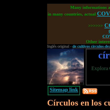
Many informations 
COV
in many countries, actual
C
>>>>>>
COV
Other intere
Inglés original -
de cultivos círculos-de
cí
Explora 
Sitemap link
Círculos en los c