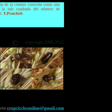
cia de la criatura conocida como una
s la raíz cuadrada del número de
l.
T.Pratchett
©
copyright 2008-2012
acto
cropcirclesonline@gmail.com