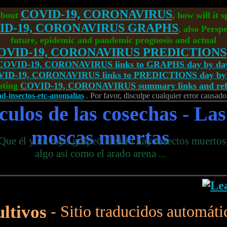
COVID-19, CORONAVIRUS
about
, how will it 
ID-19, CORONAVIRUS GRAPHS
, also Perspe
future, epidemic and pandemic prognosis and actual
OVID-19, CORONAVIRUS PREDICTIONS
COVID-19, CORONAVIRUS links to GRAPHS day by da
ID-19, CORONAVIRUS links to PREDICTIONS day by
sting
COVID-19, CORONAVIRUS summary links and refe
ad-insectos-etc-anomalías
. Por favor, disculpe cualquier error causado
rculos de las cosechas - Las
moscas muertas
Que él y un rayo golpeó el sitio hay insectos muertos,
algo así como el arado arena ...
ultivos
- Sitio traducidos automát