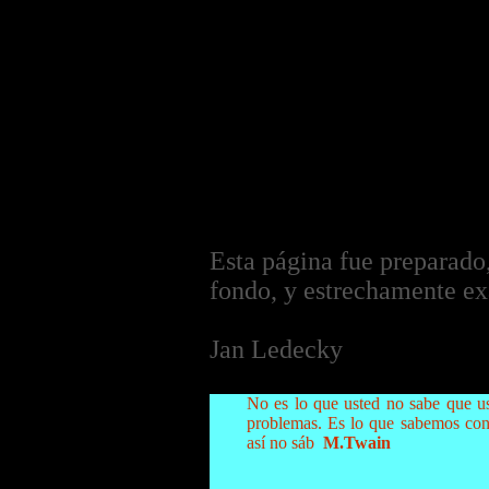
Esta página fue preparado,
fondo, y estrechamente e
Jan Ledecky
No es lo que usted no sabe que u
problemas. Es lo que sabemos con
así no sáb
M.Twain