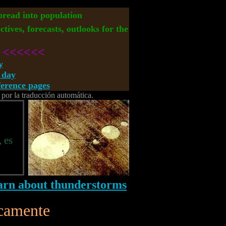
spread into population
ctives, forecasts, outlooks for the
<<<<<<
y
 day
rence pages
 por la traducción automática.
 es
icamente