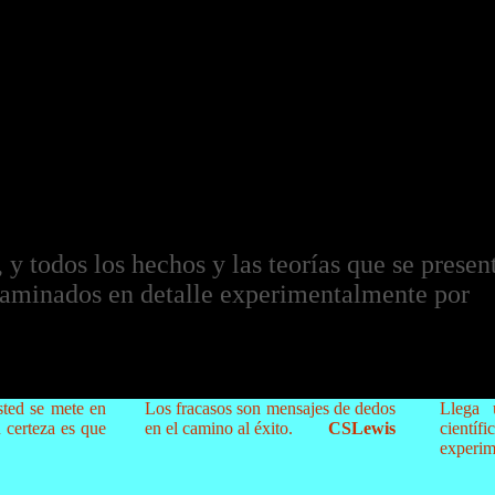
 y todos los hechos y las teorías que se prese
xaminados en detalle experimentalmente por
sted se mete en
Los fracasos son mensajes de dedos
Llega 
 certeza es que
en el camino al éxito.
CSLewis
científ
experim