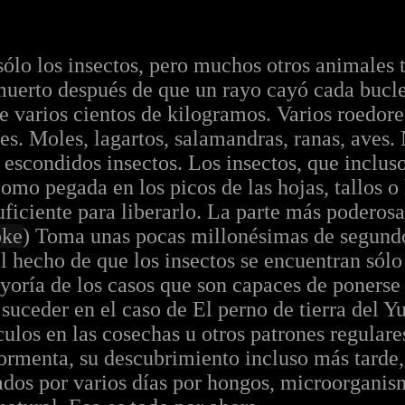
ólo los insectos, pero muchos otros animales t
uerto después de que un rayo cayó cada bucle
e varios cientos de kilogramos. Varios roedore
eres. Moles, lagartos, salamandras, ranas, ave
escondidos insectos. Los insectos, que incluso
 como pegada en los picos de las hojas, tallos 
ficiente para liberarlo. La parte más poderosa
oke
) Toma unas pocas millonésimas de segundo
 hecho de que los insectos se encuentran sólo
oría de los casos que son capaces de ponerse 
 suceder en el caso de El perno de tierra del Y
culos en las cosechas u otros patrones regulares
 tormenta, su descubrimiento incluso más tarde
ados ​​por varios días por hongos, microorgani