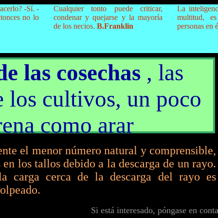
cerlo? -Sí. -
Cualquier tonto puede criticar,
La inteligen
ntonces no lo
condenar y quejarse y la mayoría
multitud, e
de los necios.
B.Franklin
personas en é
de las cosechas
, las
 los cultivos, un poco
rena como arar
nte el menor número natural y comprensible,
en los tallos debido a la descarga de un rayo.
la carga cerca de la descarga del rayo es
golpeado.
Si está interesado, póngase en cont