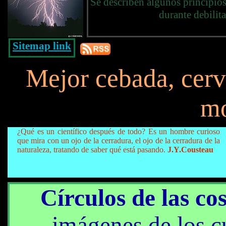
Se describen algunos principios
durante debilit
Sitemap link
Mejor cebada, cerv
mo
¿Qué es un científico después de todo? Es un hombre curioso
que mira con un ojo de la cerradura, el ojo de la cerradura de la
naturaleza, tratando de saber qué está pasando.
J.Y.Cousteau
Círculos de las co
imágenes de los cu