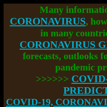
Many informati
CORONAVIRUS
, how
in many countri
CORONAVIRUS 
forecasts, outlooks f
pandemic pr
COVID
>>>>>>
PREDIC
COVID-19, CORONAVIR