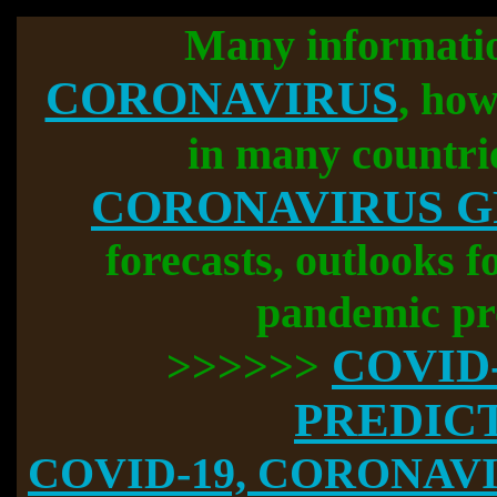
Many informati
CORONAVIRUS
, how
in many countri
CORONAVIRUS 
forecasts, outlooks f
pandemic pr
COVID
>>>>>>
PREDIC
COVID-19, CORONAVIR