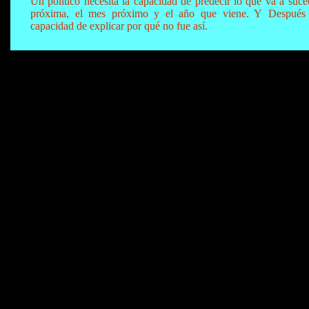
Un político necesita la capacidad de predecir lo que va a suc
próxima, el mes próximo y el año que viene. Y
Después 
capacidad de explicar por qué no fue así.