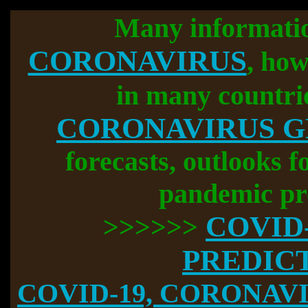
Many informati
CORONAVIRUS
, how
in many countri
CORONAVIRUS 
forecasts, outlooks f
pandemic pr
COVID
>>>>>>
PREDIC
COVID-19, CORONAVIR