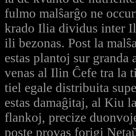
fulmo malŝarĝo ne occurr
krado Ilia dividus inter I
ili bezonas. Post la malŝ
estas plantoj sur granda 
venas al Ilin Ĉefe tra la t
tiel egale distribuita sup
estas damaĝitaj, al Kiu l
flankoj, precize duonvoje
poste provas forigi Netaŭ