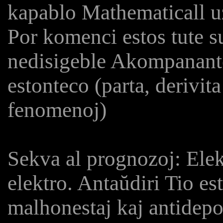
kapablo Mathematicall u
Por komenci estos tute su
nedisigeble Akompanante 
estonteco (parta, derivi
fenomenoj)
Sekva al prognozoj: Ele
elektro. Antaŭdiri Tio es
malhonestaj kaj antidepo