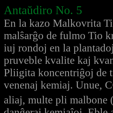
Antaŭdiro No. 5
En la kazo Malkovrita Ti
malŝarĝo de fulmo Tio kre
iuj rondoj en la plantado
pruveble kvalite kaj kvan
Pliigita koncentriĝoj de 
venenaj kemiaj. Unue, 
aliaj, multe pli malbone 
danĝeraj kemiaĵoj. Eble 