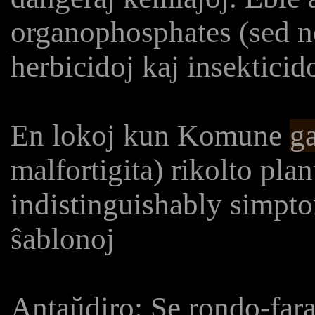
organophosphates (sed n
herbicidoj kaj insekticid
En lokoj kun Komune
ga
malfortigita) rikolto plan
indistinguishably simpto
ŝablonoj
Antaŭdiro: Se rondo-faran