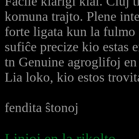
Facile klarigi kial. Ĉiuj
komuna trajto. Plene int
forte ligata kun la fulmo
sufiĉe precize kio estas 
tn Genuine agroglifoj en
Lia loko, kio estos trovita
fendita ŝtonoj
Linioj en la rikolto -