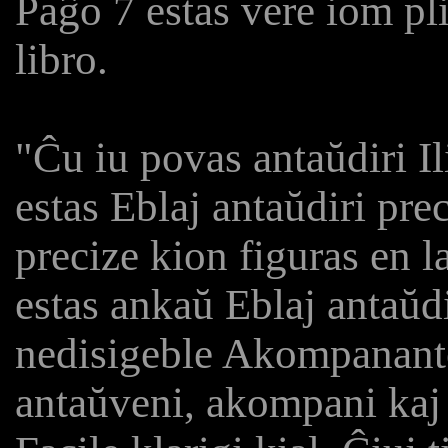
Paĝo 7 estas vere iom pl
libro.
"Ĉu iu povas antaŭdiri Il
estas Eblaj antaŭdiri pre
precize kion figuras en l
estas ankaŭ Eblaj antaŭd
nedisigeble Akompanante
antaŭveni, akompani kaj 