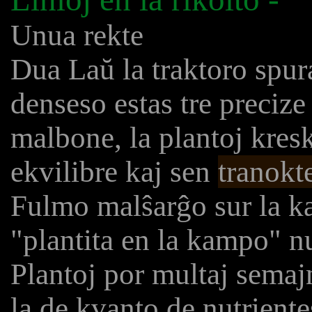
Unua rekte
Dua Laŭ la traktoro spura
denseso estas tre precize 
malbone, la plantoj kres
ekvilibre kaj sen
tranokt
Fulmo malŝarĝo sur la k
"plantita en la kampo" 
Plantoj por multaj semaj
la de kvanto de nutrientes