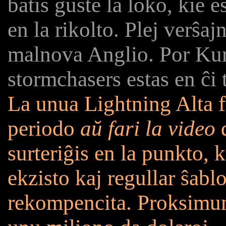
batis ĝuste la loko, kie e
en la rikolto. Plej verŝaj
malnova Anglio. Por Kur
stormchasers estas en ĉi 
La unua Lightning Alta f
periodo
aŭ fari la video
d
surteriĝis en la punkto,
ekzisto kaj regullar ŝablo
rekompencita. Proksimum