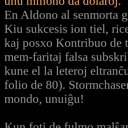
unu miliono da dolaroj.
En Aldono al senmorta gl
Kiu sukcesis ion tiel, ri
kaj posxo Kontribuo de 
mem-faritaj falsa subskri
kune el la leteroj eltran
folio de 80). Stormchaser
mondo, unuiĝu!
Kun foti de fulmo malŝar