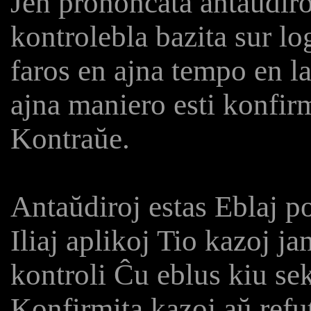
Jen prononcata antaŭdiroj
kontrolebla bazita sur lo
faros en ajna tempo en la
ajna maniero esti konfirm
Kontraŭe.
Antaŭdiroj estas Eblaj po
Iliaj aplikoj Tio kazoj j
kontroli Ĉu eblus kiu se
Konfirmita kazoj aŭ refu