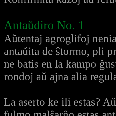
Antaŭdiro No. 1
Aŭtentaj agroglifoj neni
antaŭita de ŝtormo, pli p
ne batis en la kampo ĝust
rondoj aŭ ajna alia regul
La aserto ke ili estas? Aŭ
fulmo malŝarĝo estas ant