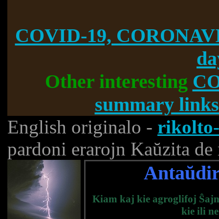
COVID-19, CORONAVI
da
Other interesting
CO
summary links
English originalo -
rikolto
pardoni erarojn Kaŭzita de
Antaŭdir
Kiam kaj kie agroglifoj Ŝajn
kie ili n