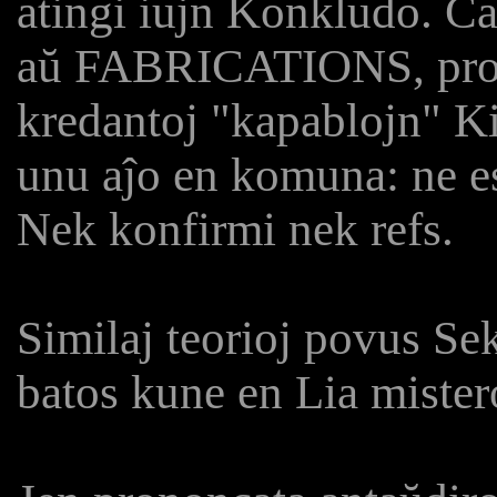
atingi iujn Konkludo. Ĉar
aŭ FABRICATIONS, prono
kredantoj "kapablojn" K
unu aĵo en komuna: ne es
Nek konfirmi nek refs.
Similaj teorioj povus Se
batos kune en Lia mister