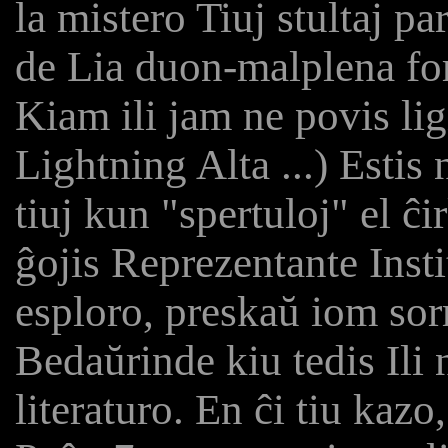
la mistero Tiuj stultaj p
de Lia duon-malplena for
Kiam ili jam ne povis ligi
Lightning Alta ...) Estis
tiuj kun "spertuloj" el ĉ
ĝojis Reprezentante Inst
esploro, preskaŭ iom sor
Bedaŭrinde kiu tedis Ili
literaturo. En ĉi tiu kazo