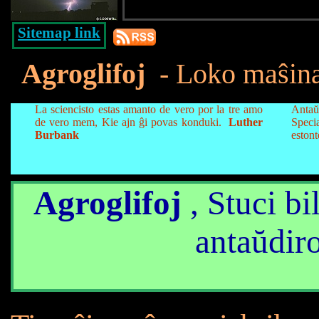
Sitemap link
Agroglifoj
- Loko maŝina
La sciencisto estas amanto de vero por la tre amo
Antaŭ
de vero mem, Kie ajn ĝi povas konduki.
Luther
Spec
Burbank
estont
Agroglifoj
, Stuci bi
antaŭdir