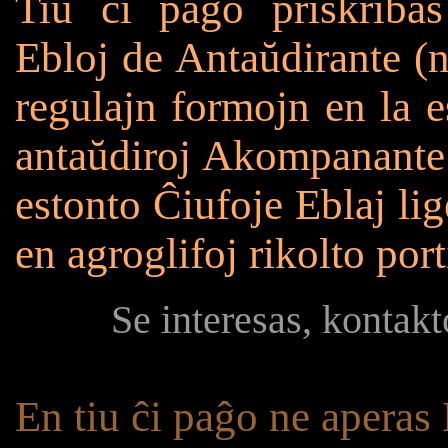
Tiu ĉi paĝo priskribas
Ebloj de Antaŭdirante (ne
regulajn formojn en la e
antaŭdiroj Akompanante 
estonto Ĉiufoje Eblaj li
en agroglifoj rikolto por
Se interesas, kontak
En tiu ĉi paĝo ne aperas