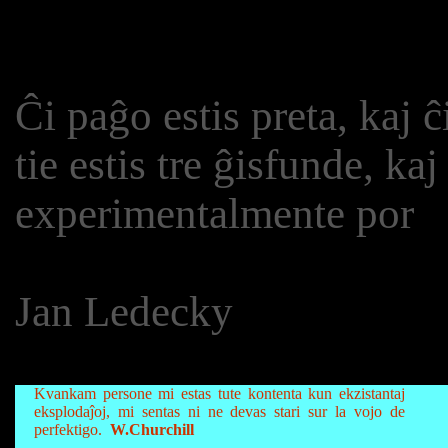
Ĉi paĝo estis preta, kaj ĉ
tie estis tre ĝisfunde, k
experimentalmente por
Jan Ledecky
Kvankam persone mi estas tute kontenta kun ekzistantaj
eksplodaĵoj, mi sentas ni ne devas stari sur la vojo de
perfektigo.
W.Churchill