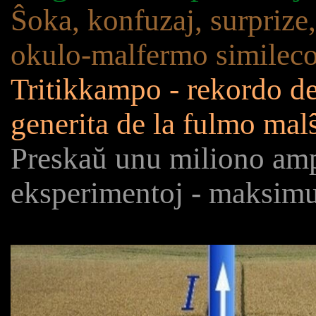
Ŝoka, konfuzaj, surprize,
okulo-malfermo similec
Tritikkampo - rekordo d
generita de la fulmo mal
Preskaŭ unu miliono amp
eksperimentoj - maksimu