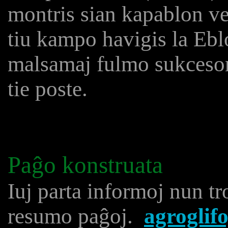
montris sian kapablon ver
tiu kampo havigis la Eblo
malsamaj fulmo sukceson
tie poste.
Paĝo konstruata
Iuj parta informoj nun t
resumo paĝoj.
agroglif