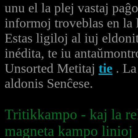
unu el la plej vastaj pa
informoj troveblas en la 
Estas ligiloj al iuj eldon
inédita, te iu antaŭmontr
Unsorted Metitaj
tie
. La
aldonis Senĉese.
Tritikkampo - kaj la r
magneta kampo linioj