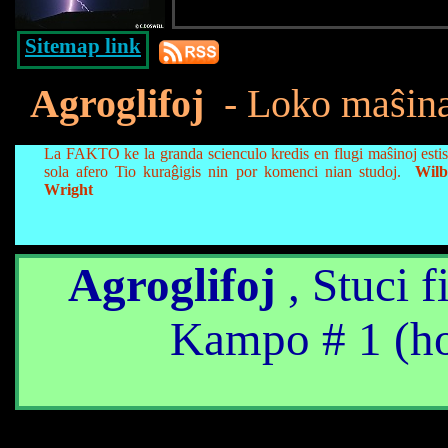
Sitemap link
Agroglifoj
- Loko maŝina
La FAKTO ke la granda scienculo kredis en flugi maŝinoj estis
sola afero Tio kuraĝigis nin por komenci nian studoj.
Wilb
Wright
Agroglifoj
, Stuci f
Kampo # 1 (h