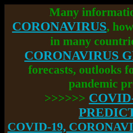
Many informati
CORONAVIRUS
, how
in many countri
CORONAVIRUS 
forecasts, outlooks f
pandemic pr
COVID
>>>>>>
PREDIC
COVID-19, CORONAVIR