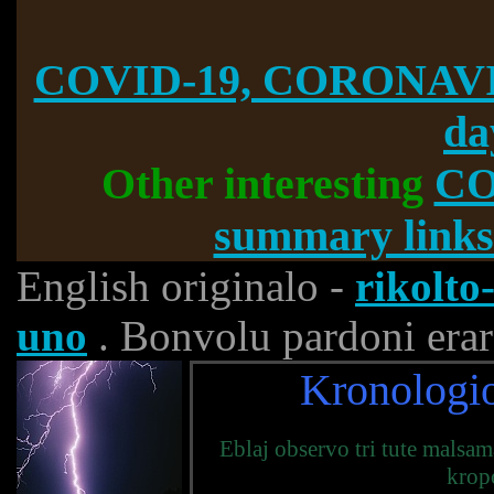
COVID-19, CORONAVI
da
Other interesting
CO
summary links
English originalo -
rikolt
uno
. Bonvolu pardoni erar
Kronologi
Eblaj observo tri tute malsa
krop