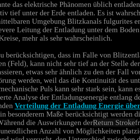
nte das elektrische Phänomen üblich entladen
tiv tief unter der Erde entladen. Es ist wahrsc
mittelbaren Umgebung Blitzkanals fulgurites er
evere Leitung der Entladung unter dem Boden
Kreise, mehr als sehr wahrscheinlich.
zu berücksichtigen, dass im Falle von Blitzen
n (Feld), kann nicht sehr tief an der Stelle de
ssieren, etwas sehr ähnlich zu den der Fall v
törung werden, weil das die Kontinuität des un
 mechanische Puls kann sehr stark sein, kann es
ierte Analyse der Entladungsenergie entlang d
inden
Verteilung der Entladung Energie über
e in besonderem Maße berücksichtigt werden di
Während die Auswirkungen der
Return Stroke
f
st unendlichen Anzahl von Möglichkeiten plat
nd wird versucht, den Unterschied zwischen