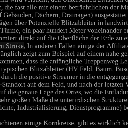
et, die fast alle mit einem beträchtlichen der 
f Gebäuden, Dächern, Drainagen) ausgestattet 
en über Potenzielle Blitzableiter in landwir
Türme, ein paar hundert Meter voneinander ent
iert direkt auf die Oberfläche der Erde zu e
n Stroke
, In anderen Fällen einige der Affilia
rünglich zeigt zum Beispiel auf einem nahe g
rkommen, dass die anfängliche Treppenweg Le
 typischen Blitzableiter (HV Feld, Baum, Busc
 durch die positive Streamer in die entgegeng
-Standort auf dem Feld, und nach der letzten
Auf die genaue Lage des Ortes, wo die Entladu
 sehr großen Maße die unterirdischen Struktur
chte, Industrialisierung, Dienstprogramme) be
schienen einige Kornkreise, gibt es wirklich 