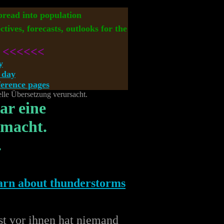
spread into population
ctives, forecasts, outlooks for the
<<<<<<
y
 day
rence pages
elle Übersetzung verursacht.
ar eine
emacht.
.
st vor ihnen hat niemand