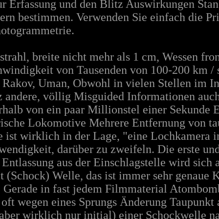
r Erfassung und den Blitz Auswirkungen Stand
ern bestimmen. Verwenden Sie einfach die Pri
hotogrammetrie.
nstrahl, breite nicht mehr als 1 cm, Wessen f
hwindigkeit von Tausenden von 100-200 km / 
 - Rakov, Uman, Obwohl in vielen Stellen im In
nz andere, völlig Misguided Informationen auc
erhalb von ein paar Millionstel einer Sekunde 
trische Lokomotive Mehrere Entfernung von ta
 ist wirklich in der Lage, "eine Lochkamera 
wendigkeit, darüber zu zweifeln. Die erste und
Entlassung aus der Einschlagstelle wird sich a
 (Schock) Welle, das ist immer sehr genaue K
 Gerade in fast jedem Filmmaterial Atombom
d oft wegen eines Sprungs Änderung Taupunkt 
ber wirklich nur initial) einer Schockwelle na