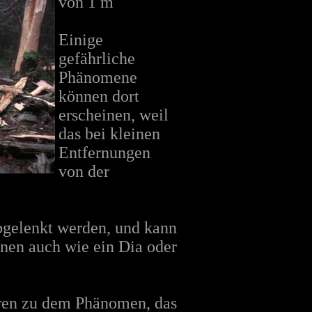
von 1 m
Einige
gefährliche
Phänomene
können dort
erscheinen, weil
das bei kleinen
Entfernungen
von der
bgelenkt werden, und kann
hnen auch wie ein Dia oder
hren zu dem Phänomen, das