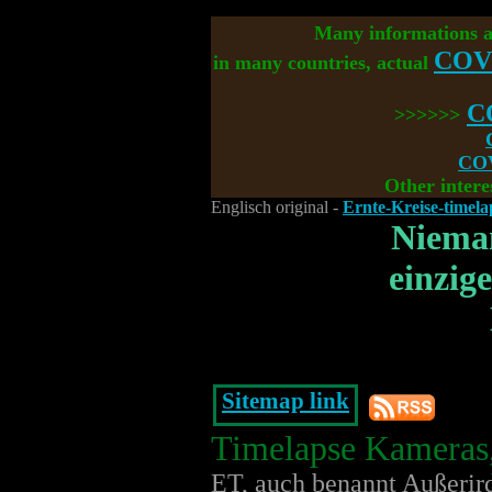
Many informations 
COV
in many countries, actual
C
>>>>>>
COV
Other intere
Englisch original -
Ernte-Kreise-timela
Nieman
einzig
Sitemap link
Timelapse Kameras,
ET, auch benannt Außerird