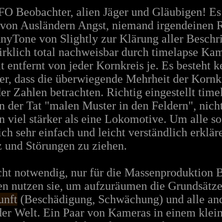
O Beobachter, alien Jäger und Gläubigen! Es 
 von Ausländern Angst, niemand irgendeinen 
nyTone von Slightly zur Klärung aller Besch
rklich total nachweisbar durch timelapse Kam
t entfernt von jeder Kornkreis je. Es besteht 
r, dass die überwiegende Mehrheit der Kornkr
er Zahlen betrachten. Richtig eingestellt tim
n der Tat "malen Muster in den Feldern", nich
n viel stärker als eine Lokomotive. Um alle s
ch sehr einfach und leicht verständlich erklär
und Störungen zu ziehen.
cht notwendig, nur für die Massenproduktion 
en nutzen sie, um aufzuräumen die Grundsätze
unft
(Beschädigung, Schwächung) und alle and
 der Welt. Ein Paar von Kameras in einem kle