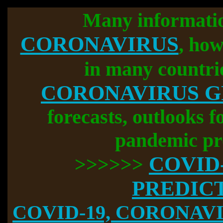
Many informati
CORONAVIRUS
, how
in many countri
CORONAVIRUS 
forecasts, outlooks f
pandemic pr
COVID
>>>>>>
PREDIC
COVID-19, CORONAVIR