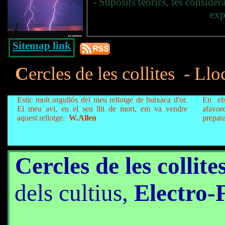
- Supòsits teòrics, les consider
exp
Sitemap link
C
ercles de les collites
- Lloc
Estic molt orgullós del meu rellotge de butxaca d'or.
En els
El meu avi, en el seu llit de mort, em va vendre
afav
aquest rellotge.
W.Allen
prepar
Cercles de les collite
dels cultius,
Electro-