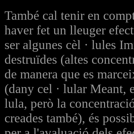
També cal tenir en compt
haver fet un lleuger efec
ser algunes cèl · lules
destruïdes (altes concent
de manera que es marcei
(dany cel · lular Meant, 
lula, però la concentraci
creades també), és possib
per a l'avaluació dels ef