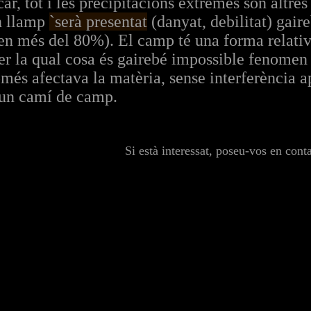
r, tot i les precipitacions extremes són altres
n llamp
`serà presentat
(danyat, debilitat) gair
 en més del 80%). El camp té una forma relati
r la qual cosa és gairebé impossible fenomen m
més afectava la matèria, sense interferència 
 un camí de camp.
Si està interessat, poseu-vos en cont