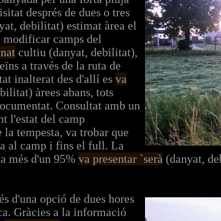
sitat després de dues o tres
at, debilitat) estimat àrea el
e modificar camps del
anat
cultiu (danyat, debilitat),
eïns a través de la ruta de
at inalterat des d'allí es
va
ilitat) àrees abans, tots
documentat. Consultat amb un
nt l'estat del camp
la tempesta, va trobar que
 al camp i fins el full. La
ica més d'un 95%
va presentar `serà
(danyat, deb
és d'una opció de dues hores
ca. Gràcies a la informació