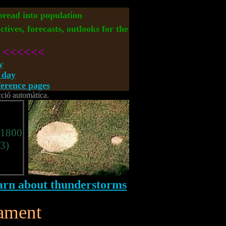
spread into population
ctives, forecasts, outlooks for the
<<<<<<
y
 day
rence pages
cció automàtica.
, 1800
<3)
cament