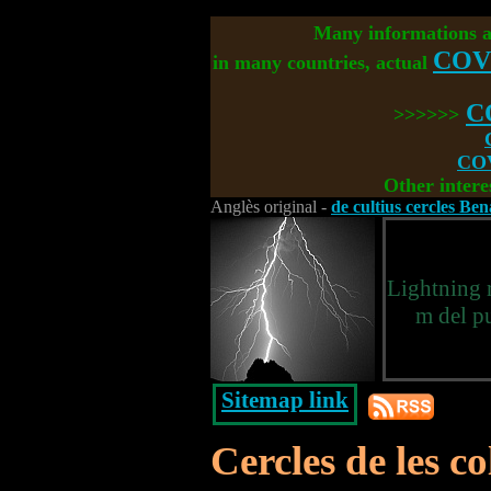
Many informations 
COV
in many countries, actual
C
>>>>>>
COV
Other intere
Anglès original -
de cultius cercles Be
Lightning r
m del pu
Sitemap link
Cercles de les col