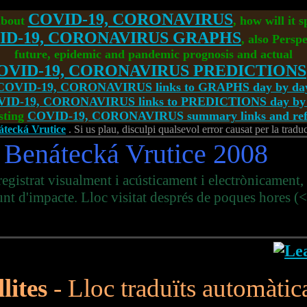
COVID-19, CORONAVIRUS
about
, how will it 
ID-19, CORONAVIRUS GRAPHS
, also Perspe
future, epidemic and pandemic prognosis and actual
OVID-19, CORONAVIRUS PREDICTIONS
COVID-19, CORONAVIRUS links to GRAPHS day by da
ID-19, CORONAVIRUS links to PREDICTIONS day by
sting
COVID-19, CORONAVIRUS summary links and refe
nátecká Vrutice
. Si us plau, disculpi qualsevol error causat per la tradu
Benátecká Vrutice 2008
egistrat visualment i acústicament i electrònicament
nt d'impacte. Lloc visitat després de poques hores (
lites
- Lloc traduïts automàti