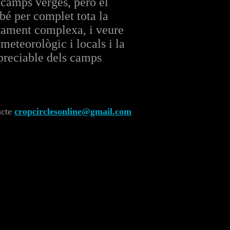
 camps verges, però el
ebé per complet tota la
vament complexa, i veure
eteorològic i locals i la
apreciable dels camps
acte
cropcirclesonline@gmail.com