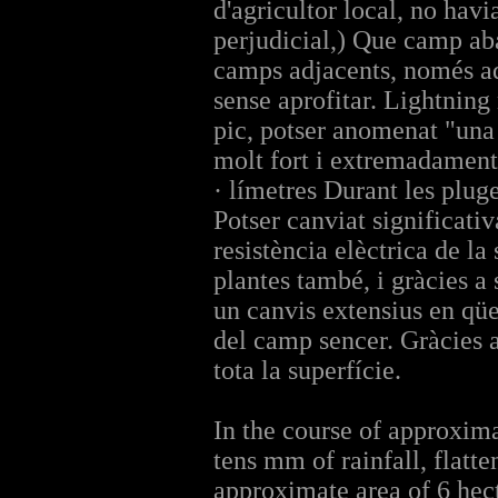
d'agricultor local, no hav
perjudicial,) Que camp ab
camps adjacents, només aq
sense aprofitar. Lightning
pic, potser anomenat "una 
molt fort i extremadament 
· límetres Durant les plug
Potser canviat significati
resistència elèctrica de la 
plantes també, i gràcies a
un canvis extensius en qües
del camp sencer. Gràcies a
tota la superfície.
In the course of approxima
tens mm of rainfall, flatte
approximate area of 6 hect