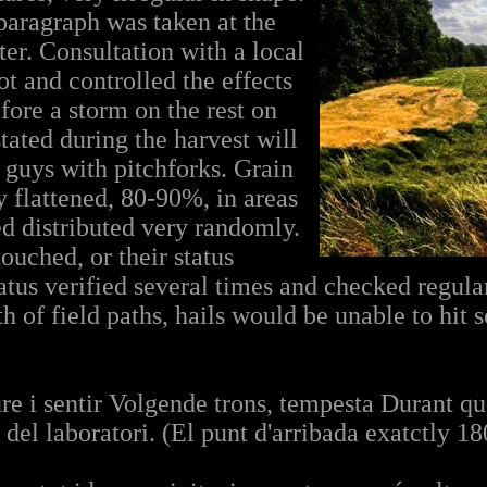
aragraph was taken at the
ter. Consultation with a local
t and controlled the effects
fore a storm on the rest on
stated during the harvest will
 guys with pitchforks. Grain
 flattened, 80-90%, in areas
ed distributed very randomly.
ouched, or their status
atus verified several times and checked regular
h of field paths, hails would be unable to hit s
re i sentir Volgende trons, tempesta Durant qu
c del laboratori. (El punt d'arribada exatctly 