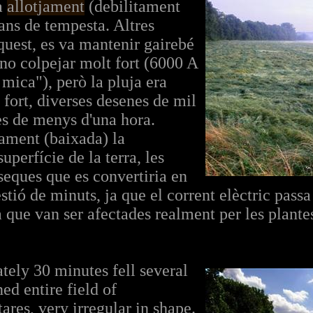
ia
allotjament
(debilitament
ans de tempesta. Altres
uest, es va mantenir gairebé
 no colpejar molt fort (6000 A
mica"), però la pluja era
fort, diverses desenes de mil
es de menys d'una hora.
vament (baixada) la
superfície de la terra, les
 seques que es convertiria en
tió de minuts, ja que el corrent elèctric passa 
 que van ser afectades realment per les plante
tely 30 minutes fell several
ned entire field of
ares, very irregular in shape.