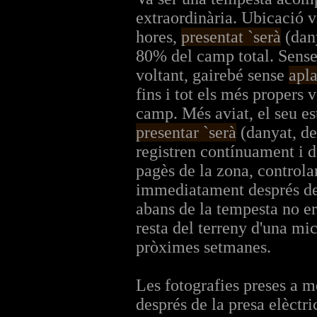
extraordinària. Ubicació vi
hores,
presentat `serà
(dany
80% del camp total. Sens
voltant, gairebé sense
apl
fins i tot els més propers v
camp. Més aviat, el seu est
presentar `serà
(danyat, deb
registren contínuament i 
pagès de la zona, controla
immediatament després de 
abans de la tempesta no era
resta del terreny d'una m
pròximes setmanes.
Les fotografies preses a m
després de la presa elèctri