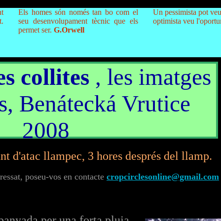
nt
Els homes són només tan bo com el
Un pessimista pot veur
t.
seu desenvolupament tècnic que els
optimista veu l'oportun
permet ser.
G.Orwell
s collites
, les imatges
us, Benátecká Vrutice
2008
t d'atac llampec, 3 hores després del llamp.
eressat, poseu-vos en contacte
cropcirclesonline@gmail.com
anyada per una forta pluja