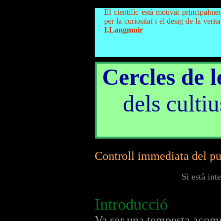
El científic està motivat principalme
per la curiositat i el desig de la verita
I.Langmuir
Cercles de le
dels culti
Controll immediata del pun
Si està int
Introducció
Va ser una tempesta acomp