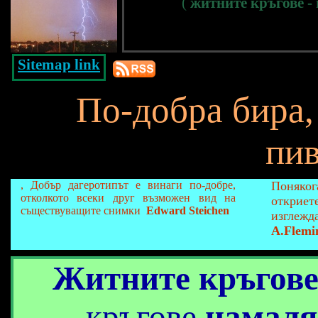
(
житните кръгове -
Sitemap link
По-добра бира,
пив
, Добър дагеротипът е винаги по-добре,
Поняк
отколкото всеки друг възможен вид на
откриет
съществуващите снимки
Edward Steichen
изгле
A.Flemi
Житните кръгов
кръгове
намаля