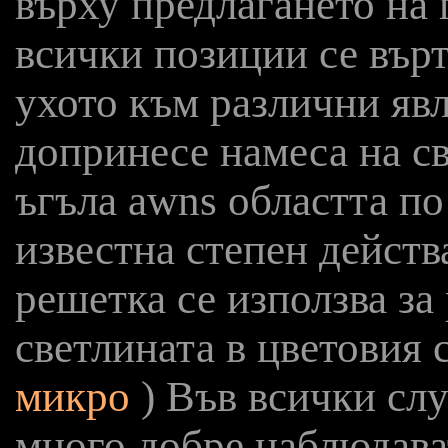
върху предлагането на 
всички позиции се върт
ухото към различни яв
допринесе намеса на св
ъгъла awns областта по
известна степен дейст
решетка се използва за
светлината в цветовия 
микро
) Във всички слу
много добре наблюдава