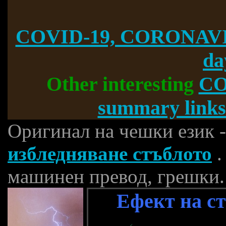
COVID-19, CORONAVI
da
Other interesting
CO
summary links
Оригинал на чешки език 
избледняване стъблото
.
машинен превод, грешки.
Ефект на с