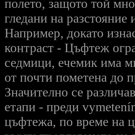
полето, защото той мно
гледани на разстояние 
Например, докато изна
контраст - Цъфтеж огр
седмици, ечемик има м
от почти пометена до п
Значително се различав
етапи - преди vymetení
цъфтежа, по време на 