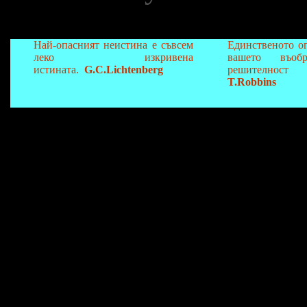
Най-опасният неистина е съвсем
Единственото о
леко изкривена
вашето въоб
истината.
G.C.Lichtenberg
решителност
T.Robbins