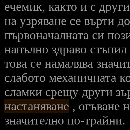
ечемик, както и с друг
на узряване се върти до
първоначалната си поз
напълно здраво стъпил 
това се намалява значи
слабото механичната к
сламки срещу други зъ
настаняване
, огъване н
значително по-трайни.