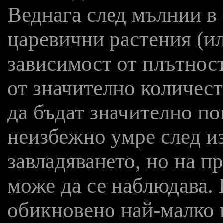
Веднага след мълнии в
царевични растения (ил
зависимост от плътност
от значително количест
да бъдат значително пов
неизбежно умре след из
завладяването, но на п
може да се наблюдава. 
обикновено най-малко н