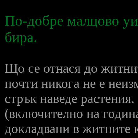
По-добре малцово уис
бира.
Що се отнася до житни
почти никога не е неи
стрък наведе растения.
(включително на година
докладвани в житните к