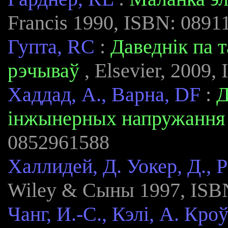
Francis 1990, ISBN: 0891
Гупта, RC
:
Даведнік па т
рэчываў
, Elsevier, 2009,
Хаддад, A., Варна, DF
:
Д
інжынерных напружання
0852961588
Халлидей, Д. Уокер, Д., Р
Wiley & Сыны 1997, ISB
Чанг, И.-С., Кэлі, А. Кро