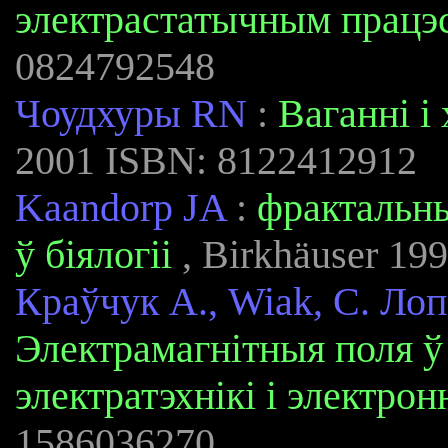
электрастатычным працэ
0824792548
Чоудхуры RN
:
Ваганні і 
2001 ISBN: 8122412912
Kaandorp JA
:
фрактальны
ў біялогіі
, Birkhäuser 19
Краўчук А., Wiak, С. Ло
Электрамагнітныя поля ў 
электратэхнікі і электро
1586036270