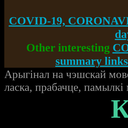
COVID-19, CORONAVI
da
Other interesting
CO
summary links
Арыгінал на чэшскай мов
ласка, прабачце, памылкі
К