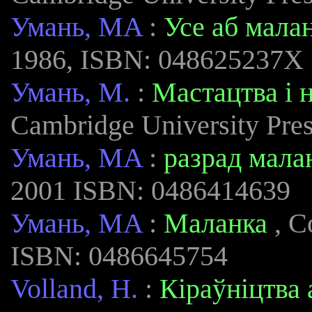
Умань, MA
:
Усе аб мала
1986, ISBN: 048625237X
Умань, М.
:
Мастацтва і 
Cambridge University Pre
Умань, MA
:
разрад мала
2001 ISBN: 0486414639
Умань, MA
:
Маланка
, C
ISBN: 0486645754
Volland, H.
:
Кіраўніцтва