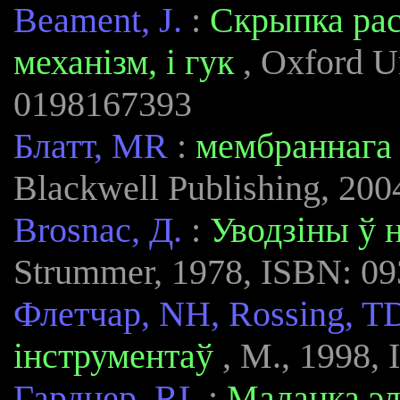
Beament, J.
:
Скрыпка рас
механізм, і гук
, Oxford Un
0198167393
Блатт, MR
:
мембраннага 
Blackwell Publishing, 20
Brosnac, Д.
:
Уводзіны ў 
Strummer, 1978, ISBN: 0
Флетчар, NH, Rossing, T
інструментаў
, М., 1998,
Гарднер, RL
:
Маланка э