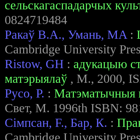
сельскагаспадарчых куль
0824719484
Ракаў В.А., Умань, MA
:
Cambridge University Pre
Ristow, GH
:
адукацыю ст
матэрыялаў
, М., 2000, 
Русо, Р.
:
Матэматычныя п
Свет, М. 1996th ISBN: 9
Сімпсан, F., Бар, К.
:
Прак
Cambridge University Pre