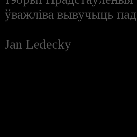
ўважліва вывучыць пад
Jan Ledecky