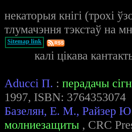
некаторыя кнігі (трохі ў
тлумачэння тэкстаў на мн
Sitemap link
калі цікава кантак
Aducci П.
:
перадачы сігн
1997, ISBN: 3764353074
Базелян, Е. М., Райзер Ю
молниезащиты
, CRC Pre