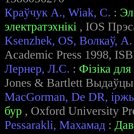
Краўчук А., Wiak, С.
:
Эл
электратэхнікі
, IOS Прэс
Ksenzhek, OS, Волкаў, А. 
Academic Press 1998, IS
Лернер, Л.С.
:
Фізіка для
Jones & Bartlett Выдаўц
MacGorman, De DR, ірж
бур
, Oxford University P
Pessarakli, Махамад
:
Дав